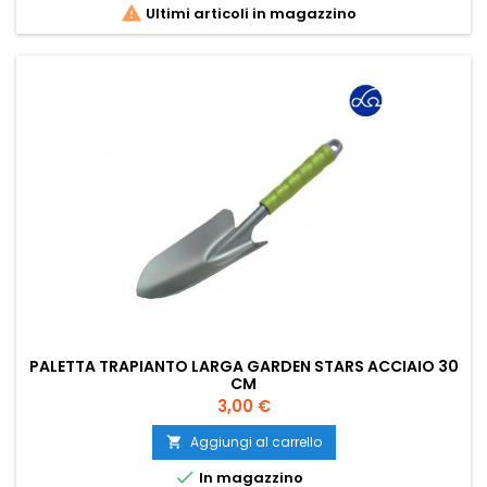

Ultimi articoli in magazzino
PALETTA TRAPIANTO LARGA GARDEN STARS ACCIAIO 30
CM
Prezzo
3,00 €
Aggiungi al carrello


In magazzino