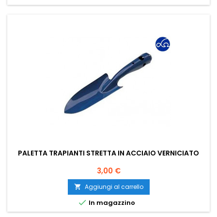
PALETTA TRAPIANTI STRETTA IN ACCIAIO VERNICIATO
Prezzo
3,00 €
Aggiungi al carrello


In magazzino