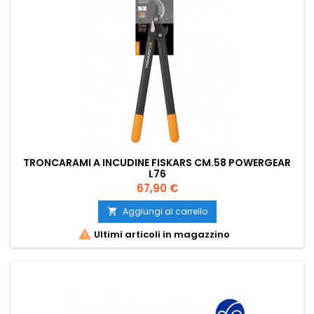
TRONCARAMI A INCUDINE FISKARS CM.58 POWERGEAR
L76
Prezzo
67,90 €
Aggiungi al carrello


Ultimi articoli in magazzino