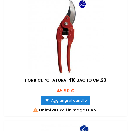
FORBICE POTATURA P110 BACHO CM.23
Prezzo
45,90 €
Aggiungi al carrello


Ultimi articoli in magazzino