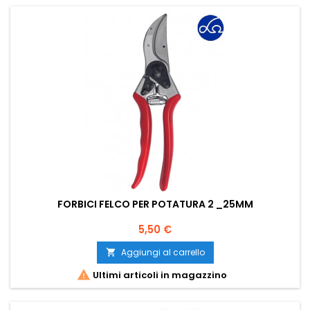
FORBICI FELCO PER POTATURA 2 _25MM
Prezzo
5,50 €
Aggiungi al carrello


Ultimi articoli in magazzino