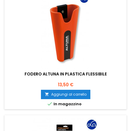
FODERO ALTUNA IN PLASTICA FLESSIBILE
Prezzo
13,50 €
Aggiungi al carrello


In magazzino