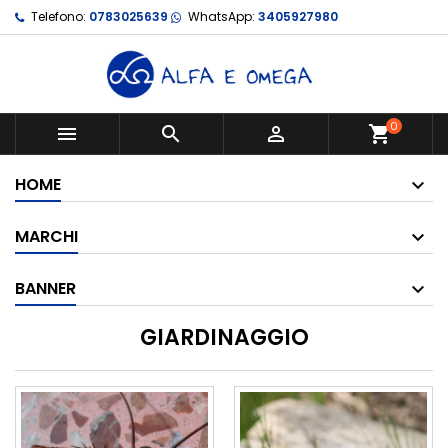
Telefono:
0783025639
WhatsApp:
3405927980
0



shopping_cart
HOME
MARCHI
BANNER
GIARDINAGGIO