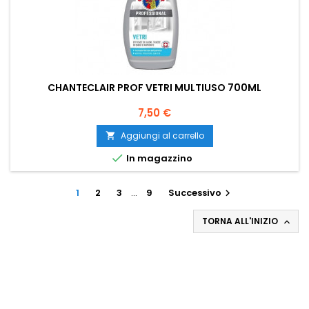
CHANTECLAIR PROF VETRI MULTIUSO 700ML
Prezzo
7,50 €
Aggiungi al carrello


In magazzino
1
2
3
…
9
Successivo

TORNA ALL'INIZIO
