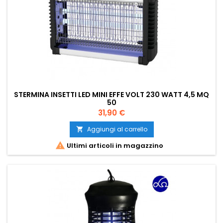
STERMINA INSETTI LED MINI EFFE VOLT 230 WATT 4,5 MQ
50
Prezzo
31,90 €
Aggiungi al carrello


Ultimi articoli in magazzino