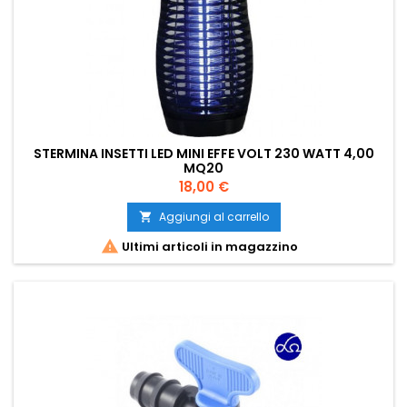
STERMINA INSETTI LED MINI EFFE VOLT 230 WATT 4,00
MQ20
Prezzo
18,00 €
Aggiungi al carrello


Ultimi articoli in magazzino