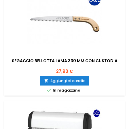
SEGACCIO BELLOTTA LAMA 330 MM CON CUSTODIA
Prezzo
27,90 €
Aggiungi al carrello


In magazzino