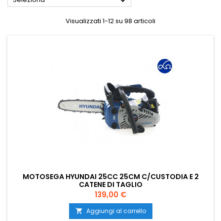

Visualizzati 1-12 su 98 articoli
MOTOSEGA HYUNDAI 25CC 25CM C/CUSTODIA E 2
CATENE DI TAGLIO
Prezzo
139,00 €
Aggiungi al carrello
