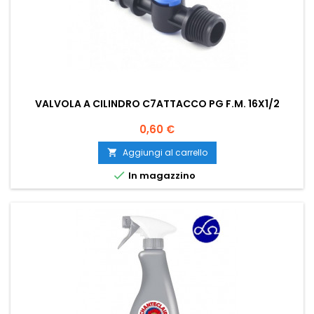
VALVOLA A CILINDRO C7ATTACCO PG F.M. 16X1/2
Prezzo
0,60 €
Aggiungi al carrello


In magazzino