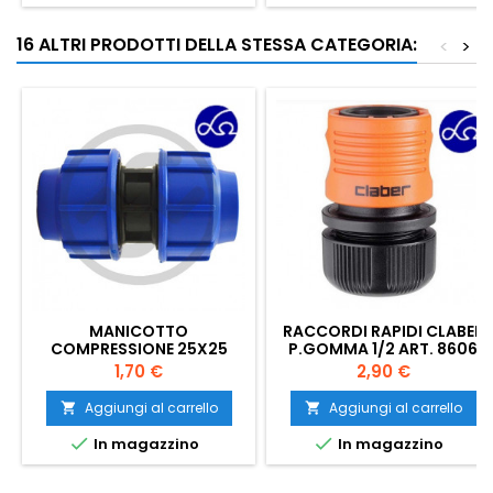
16 ALTRI PRODOTTI DELLA STESSA CATEGORIA:
<
>
MANICOTTO
RACCORDI RAPIDI CLABER
COMPRESSIONE 25X25
P.GOMMA 1/2 ART. 8606
PN16
Prezzo
Prezzo
1,70 €
2,90 €
Aggiungi al carrello
Aggiungi al carrello




In magazzino
In magazzino