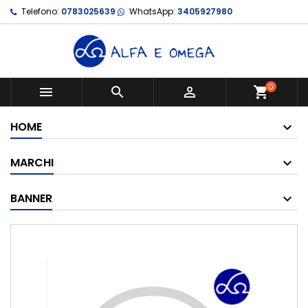
Telefono:
0783025639
WhatsApp:
3405927980
0



shopping_cart
HOME
MARCHI
BANNER