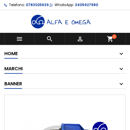
Telefono:
0783025639
WhatsApp:
3405927980
0



shopping_cart
HOME
MARCHI
BANNER