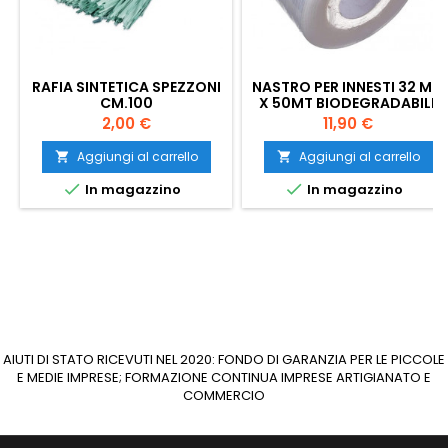
RAFIA SINTETICA SPEZZONI
NASTRO PER INNESTI 32 MM
CM.100
X 50MT BIODEGRADABILE
Prezzo
Prezzo
2,00 €
11,90 €
Aggiungi al carrello
Aggiungi al carrello




In magazzino
In magazzino
AIUTI DI STATO RICEVUTI NEL 2020: FONDO DI GARANZIA PER LE PICCOLE
E MEDIE IMPRESE; FORMAZIONE CONTINUA IMPRESE ARTIGIANATO E
COMMERCIO