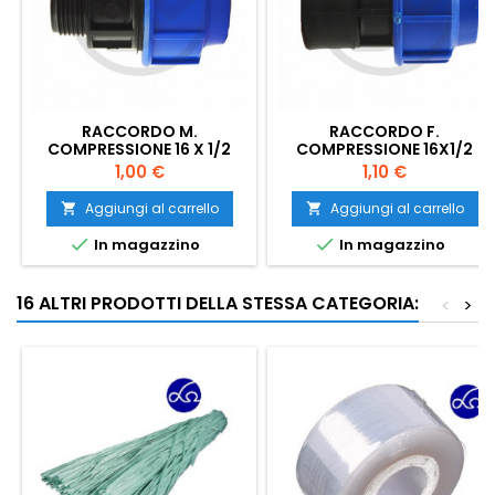
RACCORDO M.
RACCORDO F.
COMPRESSIONE 16 X 1/2
COMPRESSIONE 16X1/2
PN16
PN16
Prezzo
Prezzo
1,00 €
1,10 €
Aggiungi al carrello
Aggiungi al carrello




In magazzino
In magazzino
16 ALTRI PRODOTTI DELLA STESSA CATEGORIA:
<
>