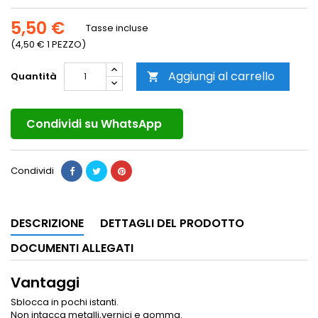
5,50 €
Tasse incluse
(4,50 € 1 PEZZO)
Aggiungi al carrello
Quantità

Condividi su WhatsApp
Condividi
DESCRIZIONE
DETTAGLI DEL PRODOTTO
DOCUMENTI ALLEGATI
Vantaggi
Sblocca in pochi istanti.
Non intacca metalli,vernici e gomma.