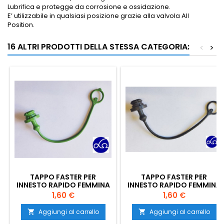
Lubrifica e protegge da corrosione e ossidazione.
E’ utilizzabile in qualsiasi posizione grazie alla valvola All
Position.
16 ALTRI PRODOTTI DELLA STESSA CATEGORIA:
<
>
TAPPO FASTER PER
TAPPO FASTER PER
INNESTO RAPIDO FEMMINA
INNESTO RAPIDO FEMMINA
DA 1/2" COLORE VERDE
DA 1/2" COLORE NERO
Prezzo
Prezzo
1,60 €
1,60 €
Aggiungi al carrello
Aggiungi al carrello

