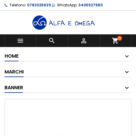
Telefono:
0783025639
WhatsApp:
3405927980
0



shopping_cart
HOME
MARCHI
BANNER