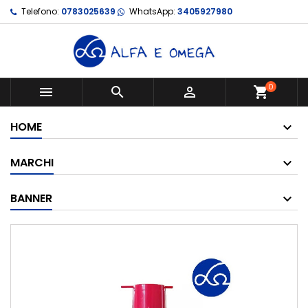
Telefono:
0783025639
WhatsApp:
3405927980
0



shopping_cart
HOME
MARCHI
BANNER