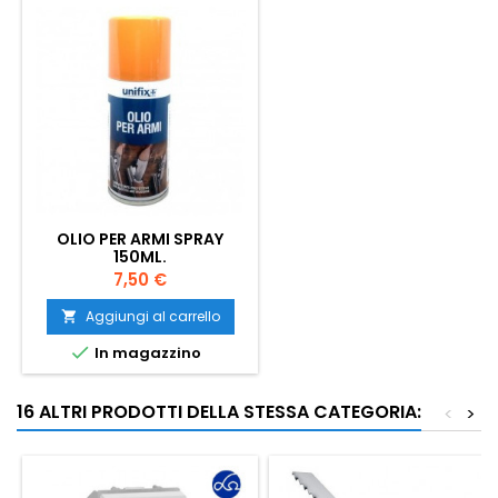
OLIO PER ARMI SPRAY
150ML.
Prezzo
7,50 €
Aggiungi al carrello


In magazzino
16 ALTRI PRODOTTI DELLA STESSA CATEGORIA:
<
>