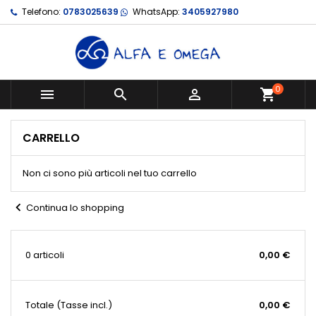
Telefono:
0783025639
WhatsApp:
3405927980
0



shopping_cart
CARRELLO
Non ci sono più articoli nel tuo carrello
chevron_left
Continua lo shopping
0 articoli
0,00 €
Totale
(Tasse incl.)
0,00 €