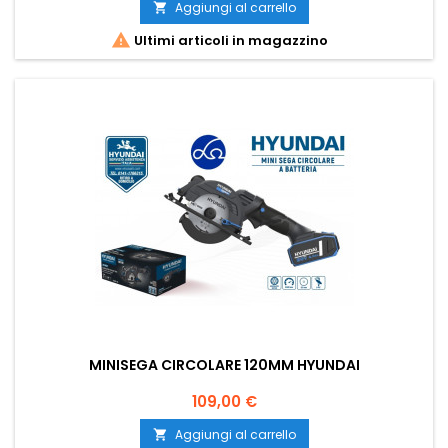
Aggiungi al carrello


Ultimi articoli in magazzino
MINISEGA CIRCOLARE 120MM HYUNDAI
Prezzo
109,00 €
Aggiungi al carrello
