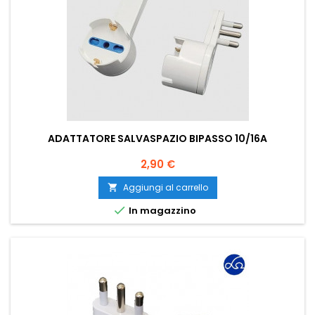
ADATTATORE SALVASPAZIO BIPASSO 10/16A
Prezzo
2,90 €
Aggiungi al carrello


In magazzino