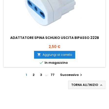
ADATTATORE SPINA SCHUKO USCITA BIPASSO 222B
Prezzo
2,50 €
Aggiungi al carrello


In magazzino
1
2
3
…
77
Successivo

TORNA ALL'INIZIO
