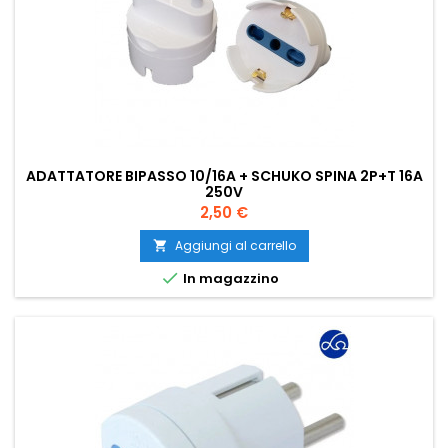
ADATTATORE BIPASSO 10/16A + SCHUKO SPINA 2P+T 16A
250V
Prezzo
2,50 €
Aggiungi al carrello


In magazzino