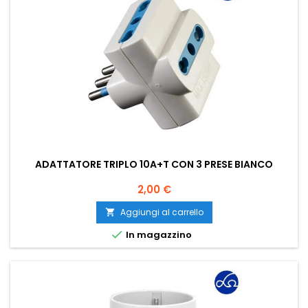
ADATTATORE TRIPLO 10A+T CON 3 PRESE BIANCO
Prezzo
2,00 €
Aggiungi al carrello


In magazzino