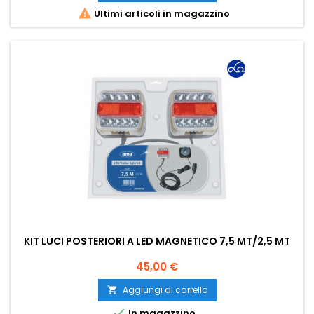

Ultimi articoli in magazzino
KIT LUCI POSTERIORI A LED MAGNETICO 7,5 MT/2,5 MT
Prezzo
45,00 €
Aggiungi al carrello


In magazzino