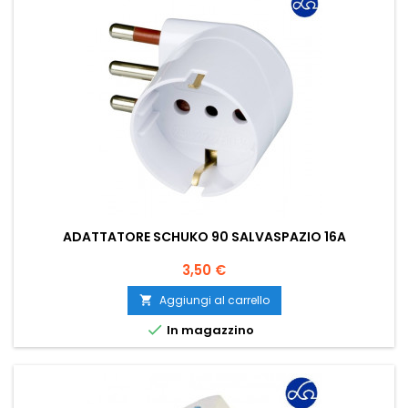
ADATTATORE SCHUKO 90 SALVASPAZIO 16A
Prezzo
3,50 €
Aggiungi al carrello


In magazzino