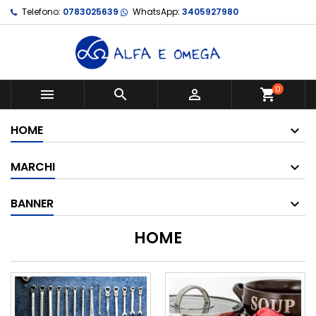
Telefono:
0783025639
WhatsApp:
3405927980
0



shopping_cart
HOME
MARCHI
BANNER
HOME