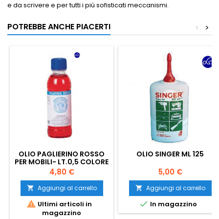
e da scrivere e per tutti i più sofisticati meccanismi.
POTREBBE ANCHE PIACERTI
<
>
OLIO PAGLIERINO ROSSO
OLIO SINGER ML 125
PER MOBILI- LT.0,5 COLORE
ROSSO - IN FLACONE
Prezzo
Prezzo
4,80 €
5,00 €
Aggiungi al carrello
Aggiungi al carrello




Ultimi articoli in
In magazzino
magazzino