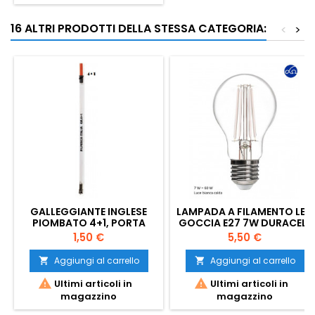
16 ALTRI PRODOTTI DELLA STESSA CATEGORIA:
<
>
GALLEGGIANTE INGLESE
LAMPADA A FILAMENTO LED
PIOMBATO 4+1, PORTA
GOCCIA E27 7W DURACELL
STARLIGHT 4.5
Prezzo
Prezzo
1,50 €
5,50 €
Aggiungi al carrello
Aggiungi al carrello




Ultimi articoli in
Ultimi articoli in
magazzino
magazzino