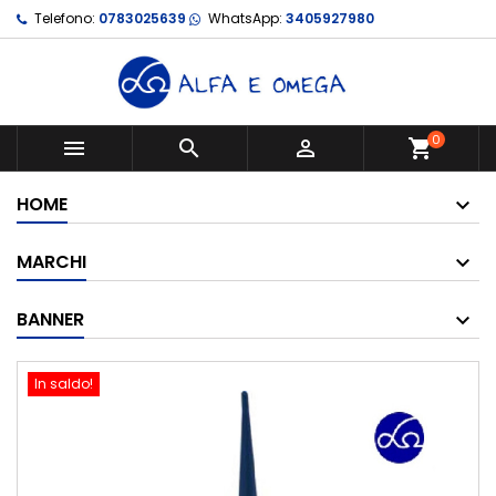
Telefono:
0783025639
WhatsApp:
3405927980
0



shopping_cart
HOME
MARCHI
BANNER
In saldo!