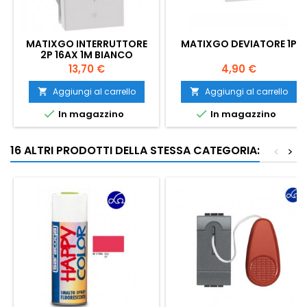
MATIXGO INTERRUTTORE
MATIXGO DEVIATORE 1P
2P 16AX 1M BIANCO
Prezzo
Prezzo
13,70 €
4,90 €
Aggiungi al carrello
Aggiungi al carrello




In magazzino
In magazzino
16 ALTRI PRODOTTI DELLA STESSA CATEGORIA:
<
>