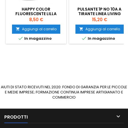
HAPPY COLOR
PULSANTE 1P NO 10A A
FLUORESCENTE LILLA
TIRANTE LINEA LIVING
Prezzo
Prezzo
8,50 €
15,20 €
Aggiungi al carrello
Aggiungi al carrello




In magazzino
In magazzino
AIUTI DI STATO RICEVUTI NEL 2020: FONDO DI GARANZIA PER LE PICCOLE
E MEDIE IMPRESE; FORMAZIONE CONTINUA IMPRESE ARTIGIANATO E
COMMERCIO

PRODOTTI