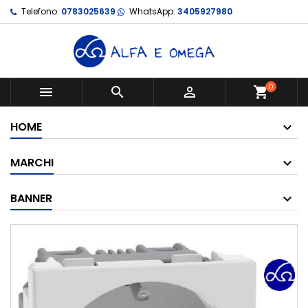
Telefono:
0783025639
WhatsApp:
3405927980
0



shopping_cart
HOME
MARCHI
BANNER