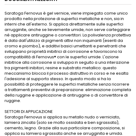
Saratoga Fernovus è gel vernice, viene impiegato come unico
prodotto nella protezione di superfici metalliche e non, sia in
interni che all'esterno. Si applica direttamente sulle superfici
arrugginite, anche se lievemente umide, non serve carteggiare
né applicare antiruggine o convertitori. La polivalenza protettiva
è data dall'utilizzo di pigmenti attivi non inquinanti (esenti da
cromo e piombo), e additivi basici umettanti e penetranti che
sviluppano proprietà inibitrici di corrosione e favoriscono la
compatibilità di Fernovus® con le superfici umide. L'azione
inibitrice alla corrosione si sviluppa in seguito a una interazione
tra pigmenti inibitori, resine e substrato metallico: questo
meccanismo blocca il processo distruttivo in corso e ne esalta
l'adesione al supporto stesso. In questo modo si ha la
possibilità di proteggere le superfici metalliche senza ricorrere
a trattamenti preventivi di preparazione: eliminazione completa
della ruggine e applicazione di antiruggine o di convertitore di
ruggine.
SETTORI DI APPLICAZIONE
Saratoga Fernovus si applica su metallo nudo o verniciato,
lamiera zincata (solo se molto ossidata e ben sgrassata),
cemento, legno. Grazie alla sua particolare composizione, si
applica su lamiera sgrassata anche se arrugginita e umida.