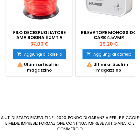
FILO DECESPUGLIATORE
RILEVATORE MONOSSIDO
AMA BOBINA 110MT A
CARB 4.5VMR
SEZIONE QUADRATA 3,30
Prezzo
Prezzo
37,00 €
29,20 €
MM
Aggiungi al carrello
Aggiungi al carrello




Ultimi articoli in
Ultimi articoli in
magazzino
magazzino
AIUTI DI STATO RICEVUTI NEL 2020: FONDO DI GARANZIA PER LE PICCOLE
E MEDIE IMPRESE; FORMAZIONE CONTINUA IMPRESE ARTIGIANATO E
COMMERCIO