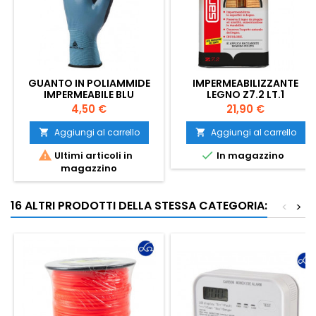
GUANTO IN POLIAMMIDE
IMPERMEABILIZZANTE
IMPERMEABILE BLU
LEGNO Z7.2 LT.1
DELTAPLUS TG.8
Prezzo
Prezzo
4,50 €
21,90 €
Aggiungi al carrello
Aggiungi al carrello




Ultimi articoli in
In magazzino
magazzino
16 ALTRI PRODOTTI DELLA STESSA CATEGORIA:
<
>