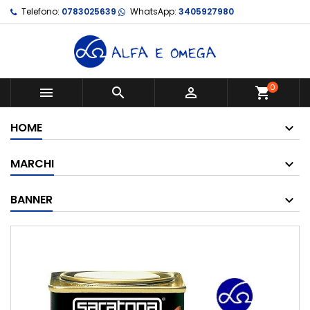
Telefono:
0783025639
WhatsApp:
3405927980
0



shopping_cart
HOME
MARCHI
BANNER