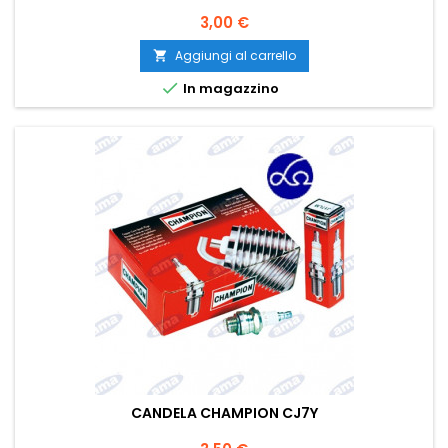
Prezzo
3,00 €
Aggiungi al carrello


In magazzino
CANDELA CHAMPION CJ7Y