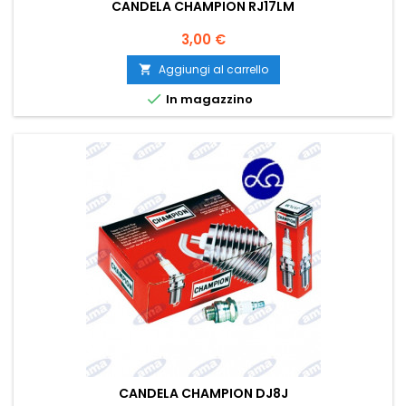
CANDELA CHAMPION RJ17LM
Prezzo
3,00 €
Aggiungi al carrello


In magazzino
CANDELA CHAMPION DJ8J