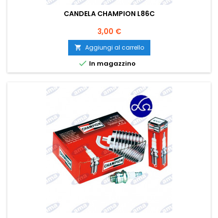
CANDELA CHAMPION L86C
Prezzo
3,00 €
Aggiungi al carrello


In magazzino