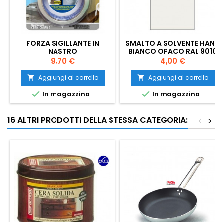
FORZA SIGILLANTE IN
SMALTO A SOLVENTE HAND
NASTRO
BIANCO OPACO RAL 9010
ML 125
Prezzo
Prezzo
9,70 €
4,00 €
Aggiungi al carrello
Aggiungi al carrello




In magazzino
In magazzino
16 ALTRI PRODOTTI DELLA STESSA CATEGORIA:
<
>