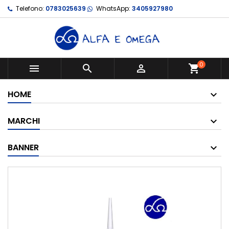
Telefono:
0783025639
WhatsApp:
3405927980
0



shopping_cart
HOME
MARCHI
BANNER