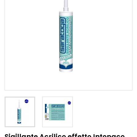
Sigillante Acrilico effetto Intonaco