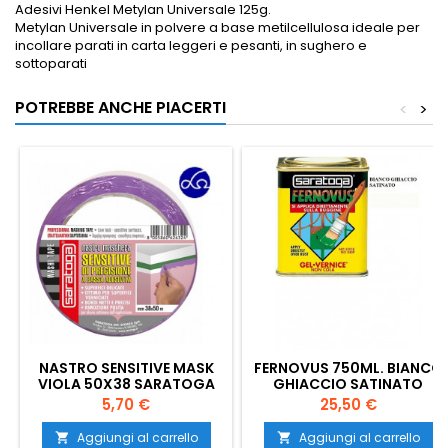
Adesivi Henkel Metylan Universale 125g.
Metylan Universale in polvere a base metilcellulosa ideale per
incollare parati in carta leggeri e pesanti, in sughero e
sottoparati
POTREBBE ANCHE PIACERTI
<
>
NASTRO SENSITIVE MASK
FERNOVUS 750ML. BIANCO
VIOLA 50X38 SARATOGA
GHIACCIO SATINATO
Prezzo
Prezzo
5,70 €
25,50 €
Aggiungi al carrello
Aggiungi al carrello

