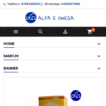
Telefono:
0783025639
WhatsApp:
3405927980
0



shopping_cart
HOME
MARCHI
BANNER