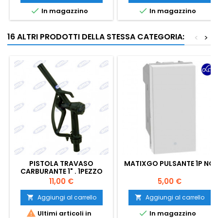


In magazzino
In magazzino
16 ALTRI PRODOTTI DELLA STESSA CATEGORIA:
<
>
PISTOLA TRAVASO
MATIXGO PULSANTE 1P NO
CARBURANTE 1" . 1PEZZO
Prezzo
Prezzo
11,00 €
5,00 €
Aggiungi al carrello
Aggiungi al carrello




Ultimi articoli in
In magazzino