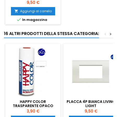
Prezzo
9,50 €
Aggiungi al carrello


In magazzino
16 ALTRI PRODOTTI DELLA STESSA CATEGORIA:
<
>
HAPPY COLOR
PLACCA 4P BIANCA LIVING
TRASPARENTE OPACO
LIGHT
Prezzo
Prezzo
3,90 €
9,50 €