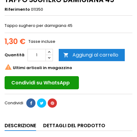
Riferimento
011350
Tappo sughero per damigiana 45
1,30 €
Tasse incluse
Aggiungi al carrello
Quantità


Ultimi articoli in magazzino
Condividi su WhatsApp
Condividi
DESCRIZIONE
DETTAGLI DEL PRODOTTO