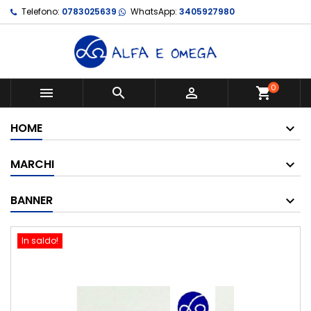
Telefono:
0783025639
WhatsApp:
3405927980
0



shopping_cart
HOME
MARCHI
BANNER
In saldo!