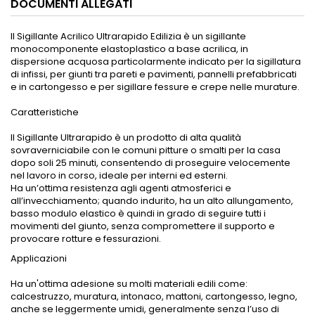
DOCUMENTI ALLEGATI
Il Sigillante Acrilico Ultrarapido Edilizia è un sigillante
monocomponente elastoplastico a base acrilica, in
dispersione acquosa particolarmente indicato per la sigillatura
di infissi, per giunti tra pareti e pavimenti, pannelli prefabbricati
e in cartongesso e per sigillare fessure e crepe nelle murature.
Caratteristiche
Il Sigillante Ultrarapido è un prodotto di alta qualità
sovraverniciabile con le comuni pitture o smalti per la casa
dopo soli 25 minuti, consentendo di proseguire velocemente
nel lavoro in corso, ideale per interni ed esterni.
Ha un’ottima resistenza agli agenti atmosferici e
all’invecchiamento; quando indurito, ha un alto allungamento,
basso modulo elastico è quindi in grado di seguire tutti i
movimenti del giunto, senza compromettere il supporto e
provocare rotture e fessurazioni.
Applicazioni
Ha un'ottima adesione su molti materiali edili come:
calcestruzzo, muratura, intonaco, mattoni, cartongesso, legno,
anche se leggermente umidi, generalmente senza l’uso di