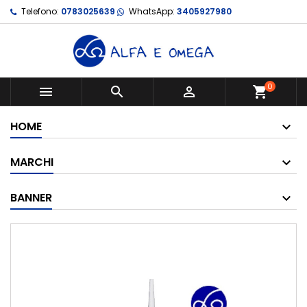
Telefono:
0783025639
WhatsApp:
3405927980
0



shopping_cart
HOME
MARCHI
BANNER