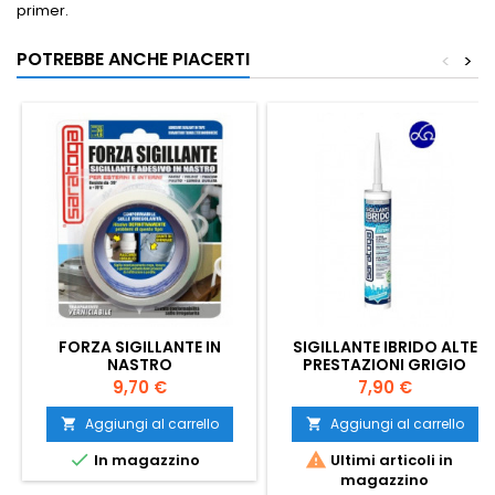
primer.
POTREBBE ANCHE PIACERTI
<
>
FORZA SIGILLANTE IN
SIGILLANTE IBRIDO ALTE
NASTRO
PRESTAZIONI GRIGIO
ESTERNI
Prezzo
Prezzo
9,70 €
7,90 €
Aggiungi al carrello
Aggiungi al carrello




In magazzino
Ultimi articoli in
magazzino