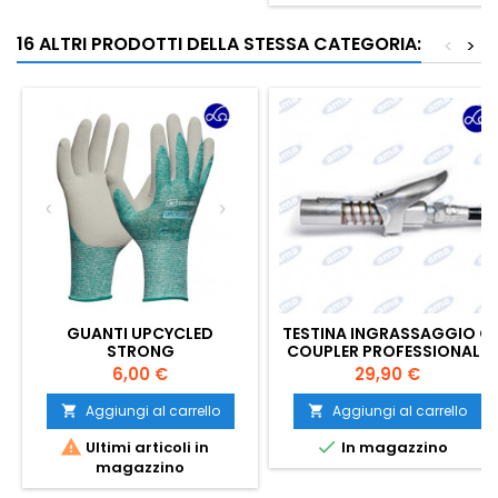
16 ALTRI PRODOTTI DELLA STESSA CATEGORIA:
<
>
GUANTI UPCYCLED
TESTINA INGRASSAGGIO G
STRONG
COUPLER PROFESSIONALE
Prezzo
Prezzo
6,00 €
29,90 €
Aggiungi al carrello
Aggiungi al carrello




Ultimi articoli in
In magazzino
magazzino