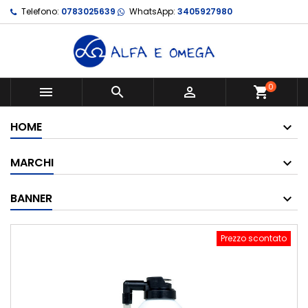
Telefono:
0783025639
WhatsApp:
3405927980
0



shopping_cart
HOME
MARCHI
BANNER
Prezzo scontato