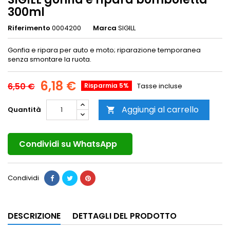
300ml
Riferimento
0004200
Marca
SIGILL
Gonfia e ripara per auto e moto; riparazione temporanea
senza smontare la ruota.
6,18 €
6,50 €
Risparmia 5%
Tasse incluse
Aggiungi al carrello
Quantità

Condividi su WhatsApp
Condividi
DESCRIZIONE
DETTAGLI DEL PRODOTTO