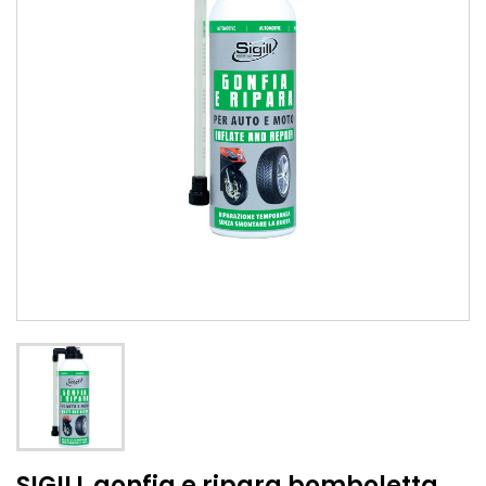
SIGILL gonfia e ripara bomboletta