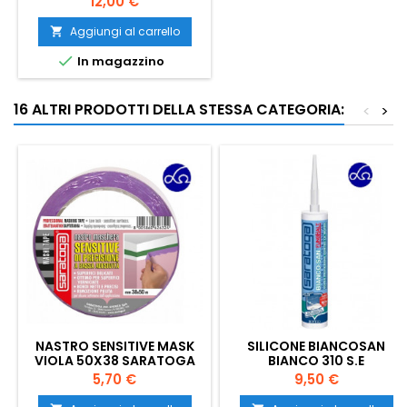
Prezzo
12,00 €
CON CHIAVE ESTRAIBILE 100
A
Aggiungi al carrello


In magazzino
16 ALTRI PRODOTTI DELLA STESSA CATEGORIA:
<
>
NASTRO SENSITIVE MASK
SILICONE BIANCOSAN
VIOLA 50X38 SARATOGA
BIANCO 310 S.E
Prezzo
Prezzo
5,70 €
9,50 €