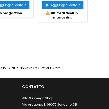
giungi al carrello
Aggiungi al carrello
Ag




n magazzino
Ultimi articoli in
I
magazzino
INUA IMPRESE ARTIGIANATO E COMMERCIO
CONTATTO
Alfa & Omega Shop
Via Aragona, 3, 09070 Seneghe OR