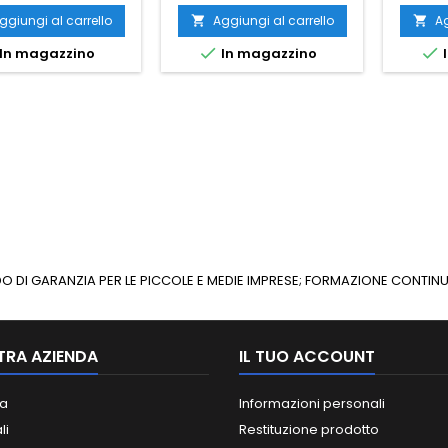
ggiungi al carrello
Aggiungi al carrello
Ag




In magazzino
In magazzino
I
ONDO DI GARANZIA PER LE PICCOLE E MEDIE IMPRESE; FORMAZIONE CONT
TRA AZIENDA
IL TUO ACCOUNT
a
Informazioni personali
li
Restituzione prodotto