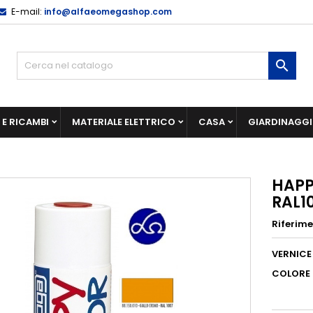
E-mail:
info@alfaeomegashop.com

E RICAMBI
MATERIALE ELETTRICO
CASA
GIARDINAGG
HAPP
RAL1
Riferim
VERNICE
COLORE 