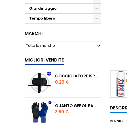
Giardinaggio
Tempo libero
MARCHI
MIGLIORI VENDITE
GOCCIOLATORE ISPEZIONABILE 4 L/H
Prezzo
0,20 €
GUANTO GEBOL PACIFIC - TG.10 709553 -
DESCRI
Prezzo
3,50 €
VERNICE 