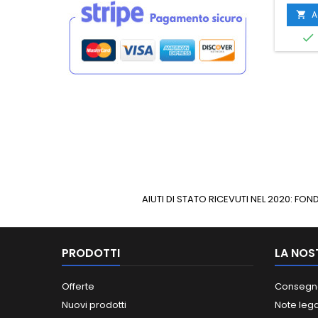
A


AIUTI DI STATO RICEVUTI NEL 2020: F
PRODOTTI
LA NOS
Offerte
Consegn
Nuovi prodotti
Note lega