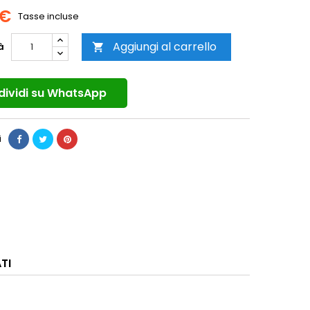
 €
Tasse incluse
Aggiungi al carrello
à

ividi su WhatsApp
i
TI