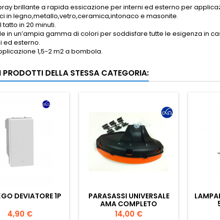
ray brillante a rapida essicazione per interni ed esterno per applicaz
ici in legno,metallo,vetro,ceramica,intonaco e masonite.
 tatto in 20 minuti.
le in un’ampia gamma di colori per soddisfare tutte le esigenza in cas
ni ed esterno.
pplicazione 1,5-2 m2 a bombola.
RI PRODOTTI DELLA STESSA CATEGORIA:
GO DEVIATORE 1P
PARASASSI UNIVERSALE
LAMPAD
AMA COMPLETO
Prezzo
Prezzo
4,90 €
14,00 €