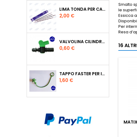
Smalto sp
LIMA TONDA PER CATENA MOTOSEGA VALLORBE 3/16
le superf
Prezzo
Essicca al
2,00 €
Disponibi
Per inter
Resa d’a
VALVOLINA CILINDRO DI DERIVAZIONE CON PORTAGOMMA IN POLIPROPILENE- Ø MM.16
16 ALT
Prezzo
0,60 €
TAPPO FASTER PER INNESTO RAPIDO FEMMINA DA 1/2" COLORE VERDE
Prezzo
1,60 €
MATIX