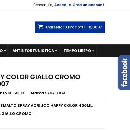
Benvenuto,
Accedi
o
Crea un account
shopping_cart
Carrello:
0
Prodotti - 0,00 €
IO
ANTINFORTUNISTICA
TEMPO LIBERO
Y COLOR GIALLO CROMO
007
ento
88150010
Marca
SARATOGA
 SMALTO SPRAY ACRILICO HAPPY COLOR 400ML.
: GIALLO CROMO