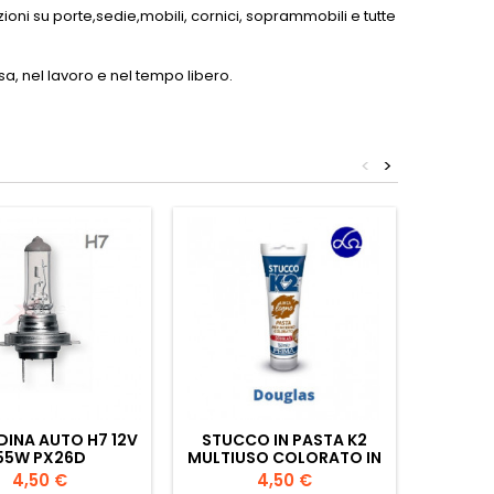
ioni su porte,sedie,mobili, cornici, soprammobili e tutte
a, nel lavoro e nel tempo libero.
<
>
INA AUTO H7 12V
STUCCO IN PASTA K2
PENN
55W PX26D
MULTIUSO COLORATO IN
301/
TUBETTO ML.150
SE
Prezzo
Prezzo
4,50 €
4,50 €
DOUGLAS