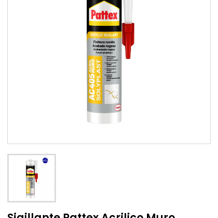
Sigillante Pattex Acrilico Muro