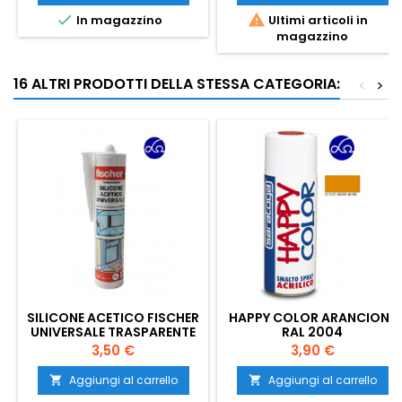


In magazzino
Ultimi articoli in
magazzino
16 ALTRI PRODOTTI DELLA STESSA CATEGORIA:
<
>
SILICONE ACETICO FISCHER
HAPPY COLOR ARANCIONE
UNIVERSALE TRASPARENTE
RAL 2004
280 ML
Prezzo
Prezzo
3,50 €
3,90 €
Aggiungi al carrello
Aggiungi al carrello

