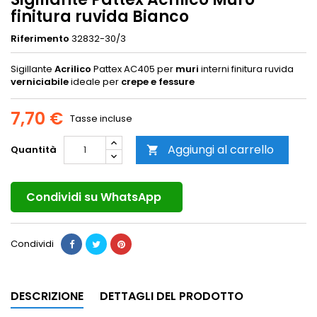
finitura ruvida Bianco
Riferimento
32832-30/3
Sigillante
Acrilico
Pattex AC405 per
muri
interni finitura ruvida
verniciabile
ideale per
crepe e fessure
7,70 €
Tasse incluse
Aggiungi al carrello
Quantità

Condividi su WhatsApp
Condividi
DESCRIZIONE
DETTAGLI DEL PRODOTTO