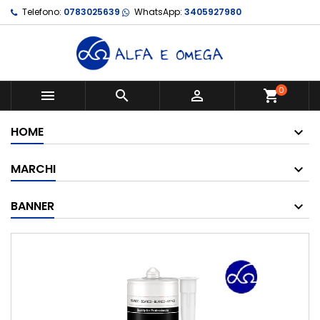
Telefono:
0783025639
WhatsApp:
3405927980
0



shopping_cart
HOME
MARCHI
BANNER