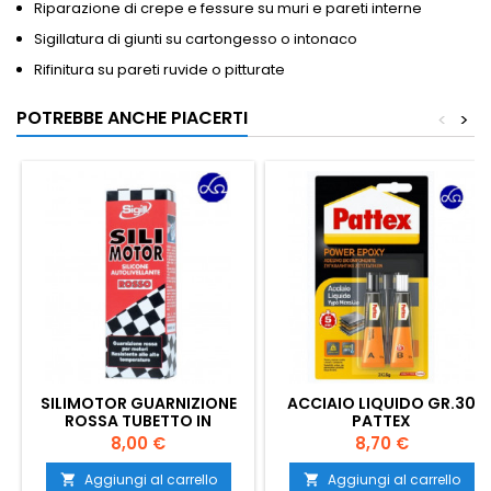
Riparazione di crepe e fessure su muri e pareti interne
Sigillatura di giunti su cartongesso o intonaco
Rifinitura su pareti ruvide o pitturate
POTREBBE ANCHE PIACERTI
<
>
SILIMOTOR GUARNIZIONE
ACCIAIO LIQUIDO GR.30
ROSSA TUBETTO IN
PATTEX
ASTUCCIO DA 60 ML
Prezzo
Prezzo
8,00 €
8,70 €
Aggiungi al carrello
Aggiungi al carrello

