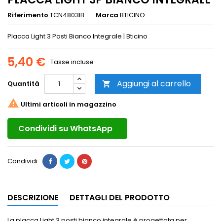
Riferimento
TCN4803IB
Marca
BTICINO
Placca Light 3 Posti Bianco Integrale | Bticino
5,40 €
Tasse incluse
Aggiungi al carrello
Quantità


Ultimi articoli in magazzino
Condividi su WhatsApp
Condividi
DESCRIZIONE
DETTAGLI DEL PRODOTTO
La placca Light 3 posti bianco integrale è progettata per