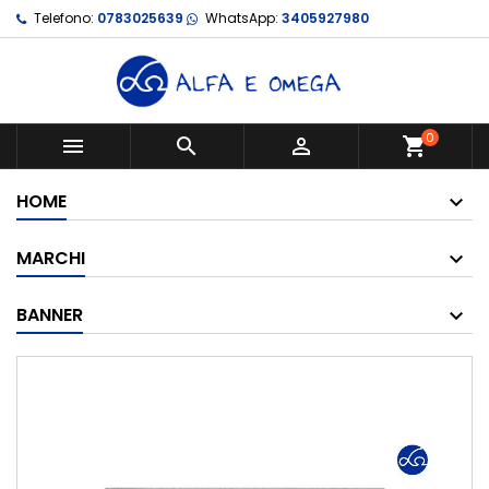
Telefono:
0783025639
WhatsApp:
3405927980
0



shopping_cart
HOME
MARCHI
BANNER