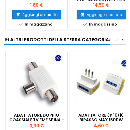
Prezzo
Prezzo
1,60 €
14,50 €
Aggiungi al carrello
Aggiungi al carrello




In magazzino
In magazzino
16 ALTRI PRODOTTI DELLA STESSA CATEGORIA:
<
>
ADATTATORE DOPPIO
ADATTATORE 3P 10/16
COASSIALE TV FME SPINA -
BIPASSO MAX 1500W
PRESE 2 MM 9,5 OHM 75
Prezzo
Prezzo
3,90 €
4,60 €