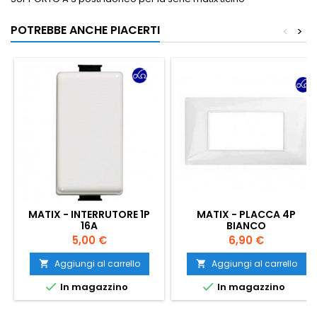
POTREBBE ANCHE PIACERTI
<
>
MATIX - INTERRUTORE 1P
MATIX - PLACCA 4P
16A
BIANCO
Prezzo
Prezzo
5,00 €
6,90 €
Aggiungi al carrello
Aggiungi al carrello




In magazzino
In magazzino