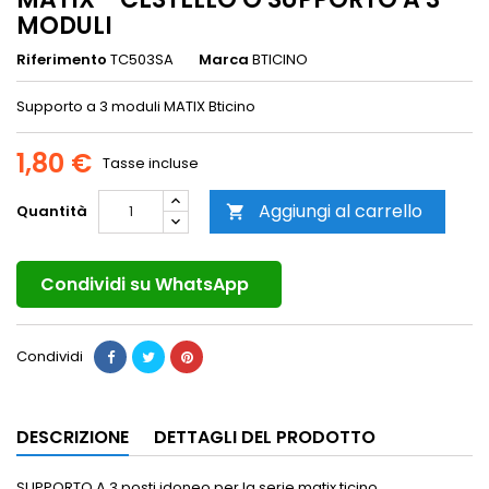
MODULI
Riferimento
TC503SA
Marca
BTICINO
Supporto a 3 moduli MATIX Bticino
1,80 €
Tasse incluse
Aggiungi al carrello
Quantità

Condividi su WhatsApp
Condividi
DESCRIZIONE
DETTAGLI DEL PRODOTTO
SUPPORTO A 3 posti idoneo per la serie matix ticino