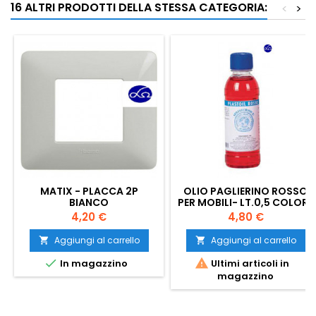
16 ALTRI PRODOTTI DELLA STESSA CATEGORIA:
<
>
MATIX - PLACCA 2P
OLIO PAGLIERINO ROSSO
BIANCO
PER MOBILI- LT.0,5 COLORE
ROSSO - IN FLACONE
Prezzo
Prezzo
4,20 €
4,80 €
Aggiungi al carrello
Aggiungi al carrello




In magazzino
Ultimi articoli in
magazzino