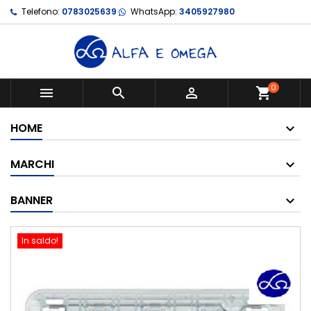
Telefono:
0783025639
WhatsApp:
3405927980
0



shopping_cart
HOME
MARCHI
BANNER
In saldo!