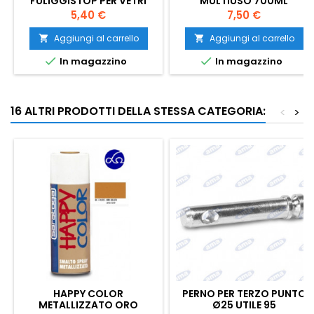
FULIGGISTOP PER VETRI
MULTIUSO 700ML
STUFE E CAMINI 750 ML.
Prezzo
Prezzo
5,40 €
7,50 €
Aggiungi al carrello
Aggiungi al carrello




In magazzino
In magazzino
16 ALTRI PRODOTTI DELLA STESSA CATEGORIA:
<
>
HAPPY COLOR
PERNO PER TERZO PUNTO
METALLIZZATO ORO
Ø25 UTILE 95