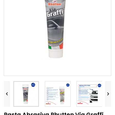


Pasta Abrasiva Rhutten Via Graffi