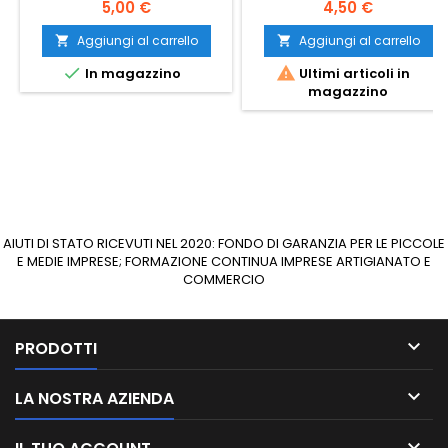
DUCATO 400 ML.
Prezzo
Prezzo
5,00 €
4,50 €
Aggiungi al carrello
Aggiungi al carrello




In magazzino
Ultimi articoli in
magazzino
AIUTI DI STATO RICEVUTI NEL 2020: FONDO DI GARANZIA PER LE PICCOLE
E MEDIE IMPRESE; FORMAZIONE CONTINUA IMPRESE ARTIGIANATO E
COMMERCIO

PRODOTTI

LA NOSTRA AZIENDA
