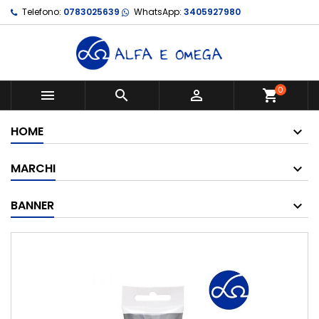
Telefono:
0783025639
WhatsApp:
3405927980
0



shopping_cart
HOME
MARCHI
BANNER