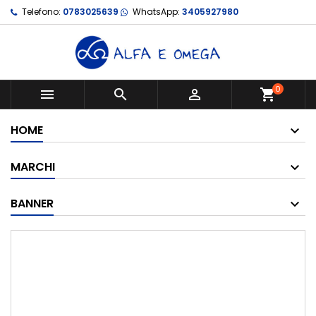
Telefono:
0783025639
WhatsApp:
3405927980
0



shopping_cart
HOME
MARCHI
BANNER