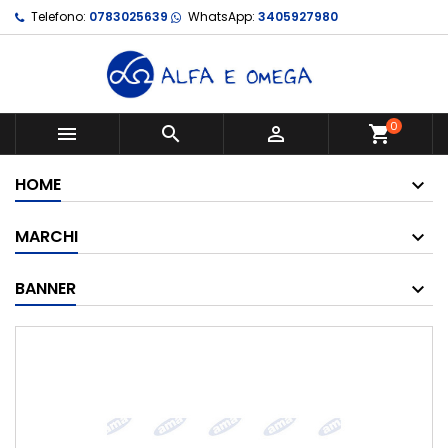
Telefono:
0783025639
WhatsApp:
3405927980
0



shopping_cart
HOME
MARCHI
BANNER