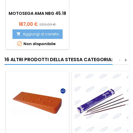
MOTOSEGA AMA NBG 45.18
Prezzo
Prezzo
187,00 €
220,00 €
base
Aggiungi al carrello


Non disponibile
16 ALTRI PRODOTTI DELLA STESSA CATEGORIA:
<
>