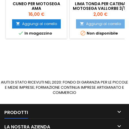
CUNEO PER MOTOSEGA
LIMA TONDA PER CATENA
AMA
MOTOSEGA VALLORBE 3/16
Prezzo
Prezzo
16,00 €
2,00 €
Aggiungi al carrello
Aggiungi al carrello




In magazzino
Non disponibile
AIUTI DI STATO RICEVUTI NEL 2020: FONDO DI GARANZIA PER LE PICCOLE
E MEDIE IMPRESE; FORMAZIONE CONTINUA IMPRESE ARTIGIANATO E
COMMERCIO

PRODOTTI

LA NOSTRA AZIENDA