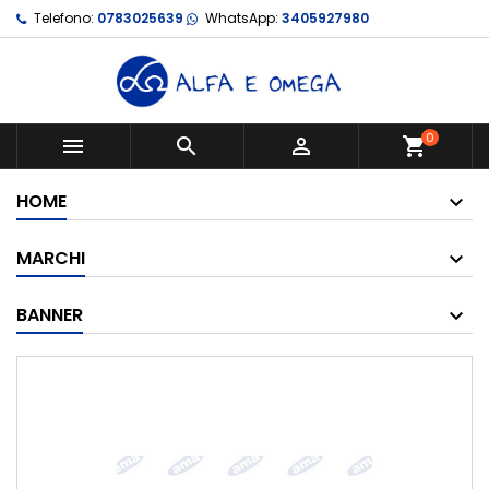
Telefono:
0783025639
WhatsApp:
3405927980
0



shopping_cart
HOME
MARCHI
BANNER