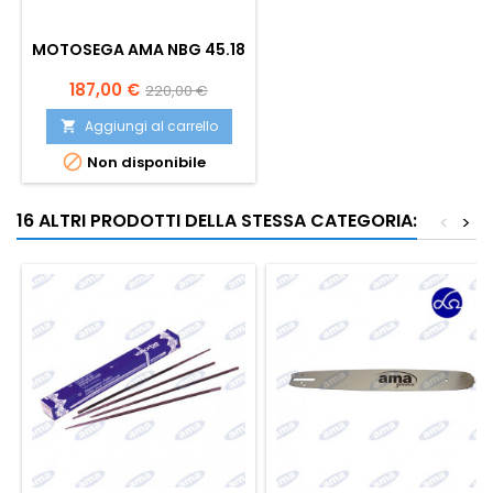
MOTOSEGA AMA NBG 45.18
Prezzo
Prezzo
187,00 €
220,00 €
base
Aggiungi al carrello


Non disponibile
16 ALTRI PRODOTTI DELLA STESSA CATEGORIA:
<
>