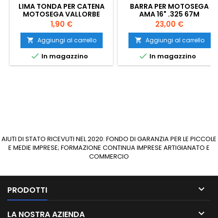
LIMA TONDA PER CATENA
BARRA PER MOTOSEGA
MOTOSEGA VALLORBE
AMA 16" .325 67M
5/32
Prezzo
Prezzo
1,90 €
23,00 €
Aggiungi al carrello
Aggiungi al carrello




In magazzino
In magazzino
AIUTI DI STATO RICEVUTI NEL 2020: FONDO DI GARANZIA PER LE PICCOLE
E MEDIE IMPRESE; FORMAZIONE CONTINUA IMPRESE ARTIGIANATO E
COMMERCIO

PRODOTTI

LA NOSTRA AZIENDA