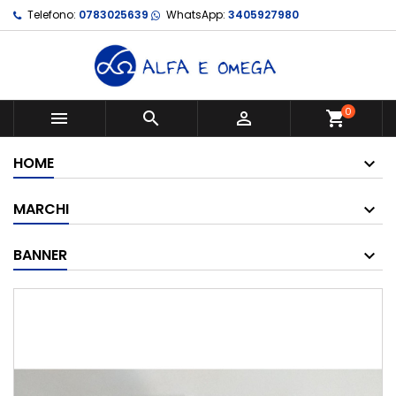
Telefono:
0783025639
WhatsApp:
3405927980
0



shopping_cart
HOME
MARCHI
BANNER