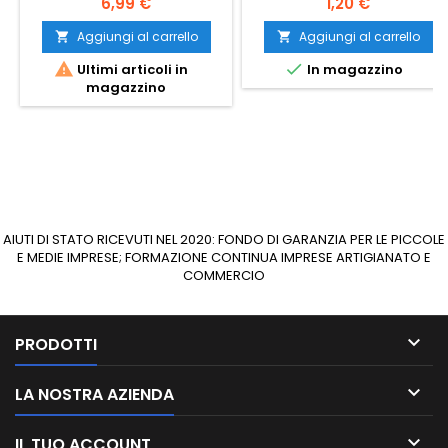
Prezzo
Prezzo
6,99 €
1,20 €
Aggiungi al carrello
Aggiungi al carrello




Ultimi articoli in
In magazzino
magazzino
AIUTI DI STATO RICEVUTI NEL 2020: FONDO DI GARANZIA PER LE PICCOLE
E MEDIE IMPRESE; FORMAZIONE CONTINUA IMPRESE ARTIGIANATO E
COMMERCIO

PRODOTTI

LA NOSTRA AZIENDA

IL TUO ACCOUNT