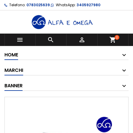
Telefono:
0783025639
WhatsApp:
3405927980
0



shopping_cart
HOME
MARCHI
BANNER