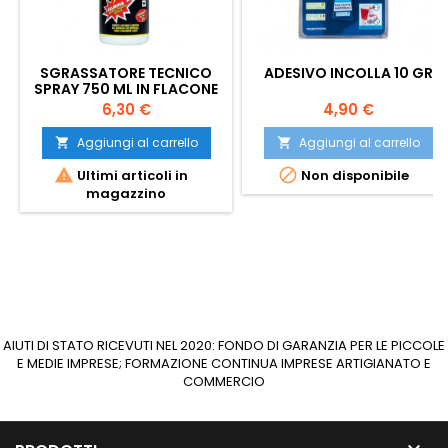
SGRASSATORE TECNICO
ADESIVO INCOLLA 10 GR
SPRAY 750 ML IN FLACONE
Prezzo
Prezzo
6,30 €
4,90 €
Aggiungi al carrello
Aggiungi al carrello




Ultimi articoli in
Non disponibile
magazzino
AIUTI DI STATO RICEVUTI NEL 2020: FONDO DI GARANZIA PER LE PICCOLE
E MEDIE IMPRESE; FORMAZIONE CONTINUA IMPRESE ARTIGIANATO E
COMMERCIO