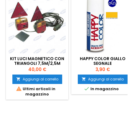
KIT LUCI MAGNETICO CON
HAPPY COLOR GIALLO
TRIANGOLI 7,5M/2,5M
SEGNALE
Prezzo
Prezzo
40,00 €
3,90 €
Aggiungi al carrello
Aggiungi al carrello




Ultimi articoli in
In magazzino
magazzino