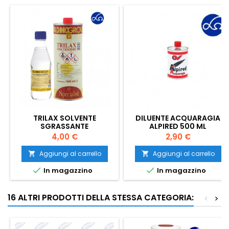
TRILAX SOLVENTE
DILUENTE ACQUARAGIA
SGRASSANTE
ALPIRED 500 ML
SMACCHIATORE 375 ML
Prezzo
Prezzo
4,00 €
2,90 €
Aggiungi al carrello
Aggiungi al carrello




In magazzino
In magazzino
16 ALTRI PRODOTTI DELLA STESSA CATEGORIA:
<
>