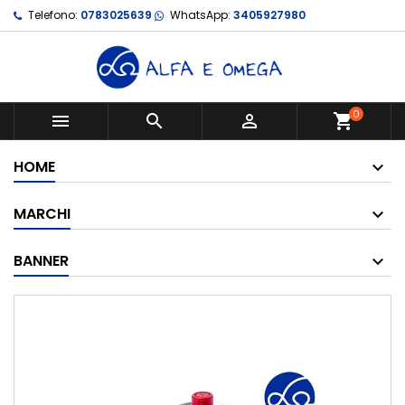
Telefono:
0783025639
WhatsApp:
3405927980
0



shopping_cart
HOME
MARCHI
BANNER