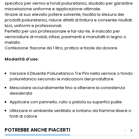
specifico per vernici e fondi poliuretanici, studiato per garantire
miscelazione uniforme e applicazione ottimale.
Grazie al suo elevato potere solvente, facilita la stesura dei
prodotti poliuretanici, riduce difetti di finitura e consente risultati
lisci, uniformi e professionali.
Perfetto per uso professionale e fai-da-te, è indicato per
verniciature di mobili, infissi, pavimenti e manufatti in legno o
metallo.
Confezione: flacone da 1 litro, pratico e facile da dosare.
Modalità d’uso:
Versare il Diluente Poliuretanico Tre Pini nella vernice o fondo
poliuretanico secondo le indicazioni del produttore
Mescolare accuratamente fino a ottenere la consistenza
desiderata
Applicare con pennello, rullo o pistola su superfici pulite
Utilizzare in ambiente ventilato e lontano da fiamme libere o
fonti di calore
POTREBBE ANCHE PIACERTI
<
>