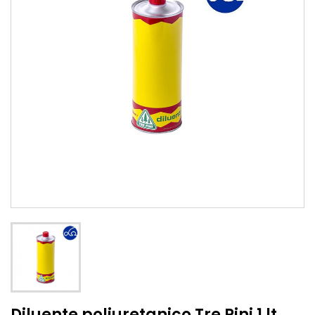
Diluente poliuretanico Tre Pini 1 lt