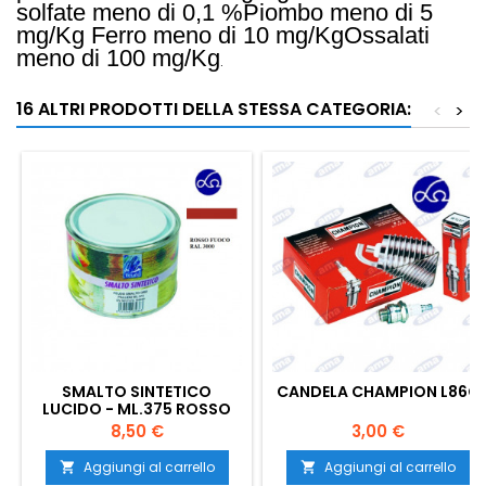
solfate meno di 0,1 %
Piombo meno di 5
mg/Kg
Ferro meno di 10 mg/Kg
Ossalati
meno di 100 mg/K
g
.
16 ALTRI PRODOTTI DELLA STESSA CATEGORIA:
<
>
SMALTO SINTETICO
CANDELA CHAMPION L86C
LUCIDO - ML.375 ROSSO
FUOCO RAL 3000
Prezzo
Prezzo
8,50 €
3,00 €
Aggiungi al carrello
Aggiungi al carrello

