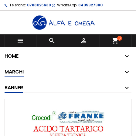
Telefono:
0783025639
WhatsApp:
3405927980
0



shopping_cart
HOME
MARCHI
BANNER