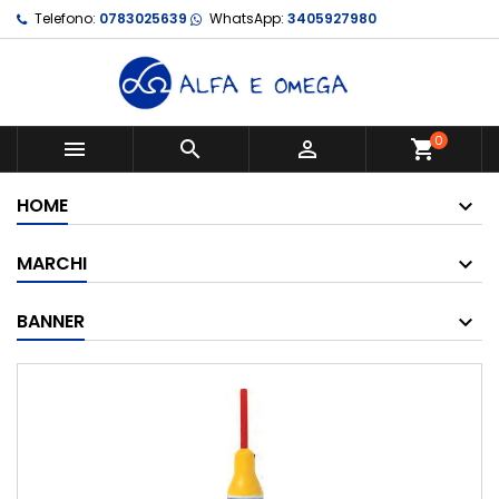
Telefono:
0783025639
WhatsApp:
3405927980
0



shopping_cart
HOME
MARCHI
BANNER