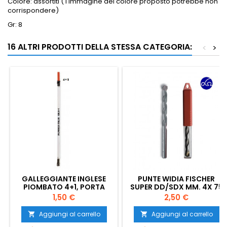
Colore: assortiti ( l'immagine del colore proposto potrebbe non
corrispondere)
Gr: 8
16 ALTRI PRODOTTI DELLA STESSA CATEGORIA:
<
>
GALLEGGIANTE INGLESE
PUNTE WIDIA FISCHER
PIOMBATO 4+1, PORTA
SUPER DD/SDX MM. 4X 75
STARLIGHT 4.5
Prezzo
Prezzo
1,50 €
2,50 €
Aggiungi al carrello
Aggiungi al carrello

