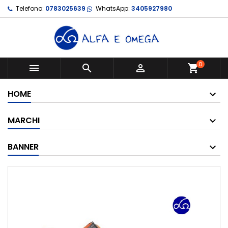
Telefono:
0783025639
WhatsApp:
3405927980
0



shopping_cart
HOME
MARCHI
BANNER