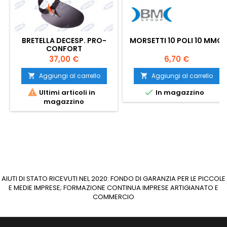
BRETELLA DECESP. PRO-
MORSETTI 10 POLI 10 MMQ
CONFORT
Prezzo
Prezzo
37,00 €
6,70 €
Aggiungi al carrello
Aggiungi al carrello




Ultimi articoli in
In magazzino
magazzino
AIUTI DI STATO RICEVUTI NEL 2020: FONDO DI GARANZIA PER LE PICCOLE
E MEDIE IMPRESE; FORMAZIONE CONTINUA IMPRESE ARTIGIANATO E
COMMERCIO