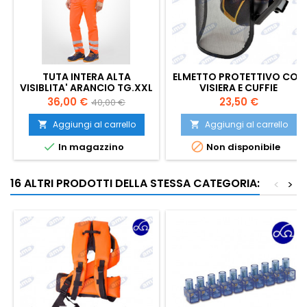
TUTA INTERA ALTA
ELMETTO PROTETTIVO CON
VISIBLITA' ARANCIO TG.XXL
VISIERA E CUFFIE
.1PEZZO
Prezzo
Prezzo
Prezzo
36,00 €
23,50 €
40,00 €
base
Aggiungi al carrello
Aggiungi al carrello




In magazzino
Non disponibile
16 ALTRI PRODOTTI DELLA STESSA CATEGORIA:
<
>