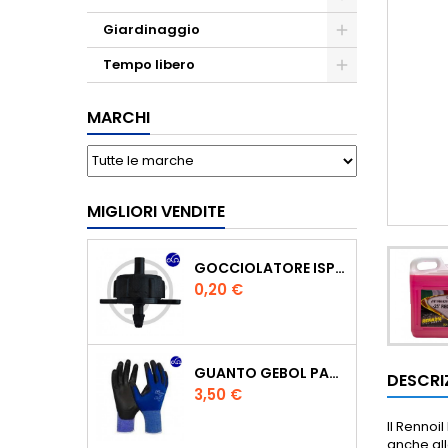
Giardinaggio
Tempo libero
MARCHI
MIGLIORI VENDITE
GOCCIOLATORE ISPEZIONABILE 4 L/H
Prezzo
0,20 €
GUANTO GEBOL PACIFIC - TG.10 709553 -
DESCRI
Prezzo
3,50 €
Il Rennoi
anche al