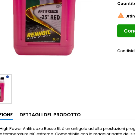
Quantit

Ulti
Cond
Condivid
ZIONE
DETTAGLI DEL PRODOTTO
l High Power Antifreeze Rosso 5L è un antigelo ad alte prestazioni pr
le temperature più estreme. Compatibile con la maggior parte dei s