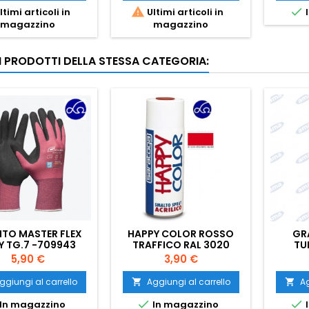


ltimi articoli in
Ultimi articoli in
I
magazzino
magazzino
RI PRODOTTI DELLA STESSA CATEGORIA:
TO MASTER FLEX
HAPPY COLOR ROSSO
GR
Y TG.7 -709943
TRAFFICO RAL 3020
TU
Prezzo
Prezzo
5,90 €
3,90 €
ggiungi al carrello
Aggiungi al carrello
Ag




In magazzino
In magazzino
I