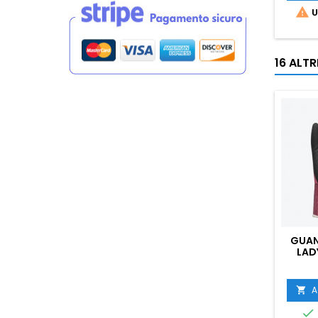

U
16 ALT
GUAN
LAD
A

