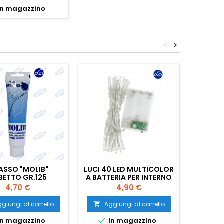
n magazzino
<
>
ASSO "MOLIB"
LUCI 40 LED MULTICOLOR
LL-C
BETTO GR.125
A BATTERIA PER INTERNO
Prezzo
Prezzo
4,70 €
4,90 €
giungi al carrello
Aggiungi al carrello
Ag




n magazzino
In magazzino
Ult