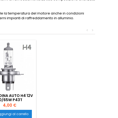
bile la temperatura del motore anche in condizioni
erni impianti di raffreddamento in alluminio.
<
>
INA AUTO H4 12V
0/65W P43T
Prezzo
4,00 €
giungi al carrello