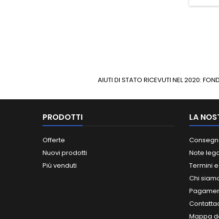
AIUTI DI STATO RICEVUTI NEL 2020: F
PRODOTTI
LA NOS
Offerte
Consegn
Nuovi prodotti
Note lega
Più venduti
Termini e
Chi siam
Pagament
Contatta
Mappa de