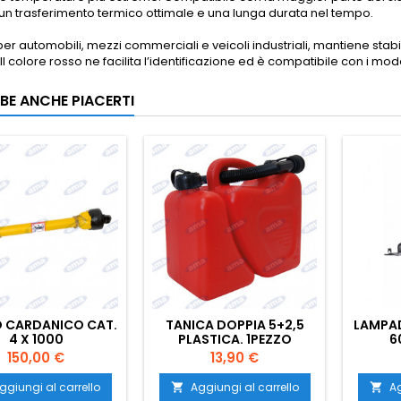
un trasferimento termico ottimale e una lunga durata nel tempo.
per automobili, mezzi commerciali e veicoli industriali, mantiene sta
Il colore rosso ne facilita l’identificazione ed è compatibile con i mod
BE ANCHE PIACERTI
O CARDANICO CAT.
TANICA DOPPIA 5+2,5
LAMPAD
4 X 1000
PLASTICA. 1PEZZO
6
Prezzo
Prezzo
150,00 €
13,90 €
ggiungi al carrello
Aggiungi al carrello
Ag

