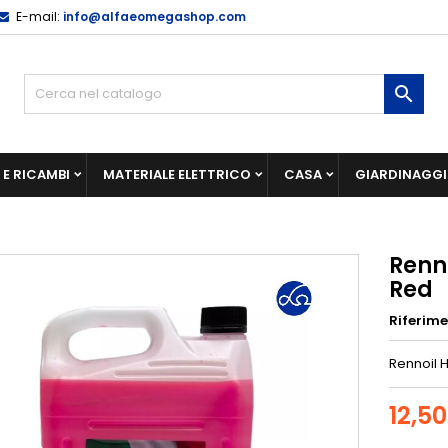
E-mail:
info@alfaeomegashop.com

E RICAMBI
MATERIALE ELETTRICO
CASA
GIARDINAGG
Renno
Red
Riferim
Rennoil 
12,5