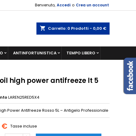
Benvenuto,
Accedi
o
Crea un account
shopping_cart
Carrello:
0
Prodotti - 0,00 €
IO
ANTINFORTUNISTICA
TEMPO LIBERO
il high power antifreeze lt 5
ento
LAREN25RED5X4
High Power Antifreeze Rosso 5L – Antigelo Professionale
0 €
Tasse incluse