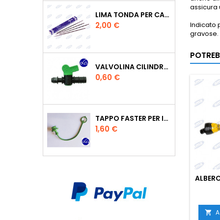
assicura 
LIMA TONDA PER CATENA MOTOSEGA VALLORBE 3/16
Prezzo
Indicato 
2,00 €
gravose. 
POTREB
VALVOLINA CILINDRO DI DERIVAZIONE CON PORTAGOMMA IN POLIPROPILENE- Ø MM.16
Prezzo
0,60 €
TAPPO FASTER PER INNESTO RAPIDO FEMMINA DA 1/2" COLORE VERDE
Prezzo
1,60 €
ALBER
A
