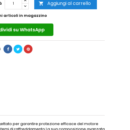
Aggiungi al carrello
à

mi articoli in magazzino
ividi su WhatsApp
i
ogettato per garantire protezione efficace del motore
istemi di raffreddamento.La sua composizione avanzata