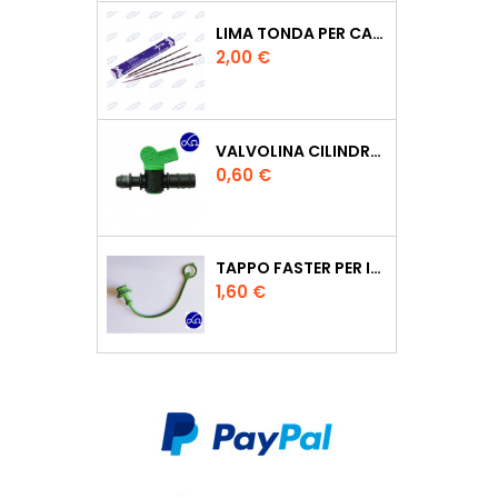
LIMA TONDA PER CATENA MOTOSEGA VALLORBE 3/16
Prezzo
2,00 €
VALVOLINA CILINDRO DI DERIVAZIONE CON PORTAGOMMA IN POLIPROPILENE- Ø MM.16
Prezzo
0,60 €
TAPPO FASTER PER INNESTO RAPIDO FEMMINA DA 1/2" COLORE VERDE
Prezzo
1,60 €