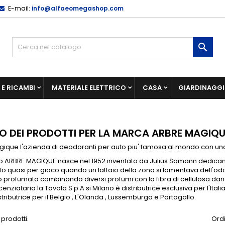
E-mail:
info@alfaeomegashop.com

E RICAMBI
MATERIALE ELETTRICO
CASA
GIARDINAGG
O DEI PRODOTTI PER LA MARCA ARBRE MAGIQU
gique l'azienda di deodoranti per auto piu' famosa al mondo con u
to ARBRE MAGIQUE nasce nel 1952 inventato da Julius Samann dedicando
to quasi per gioco quando un lattaio della zona si lamentava dell'odore 
lo profumato combinando diversi profumi con la fibra di cellulosa dand
cenziataria la Tavola S.p.A si Milano è distributrice esclusiva per l'Ita
tributrice per il Belgio , L'Olanda , Lussemburgo e Portogallo.
 prodotti.
Ordi