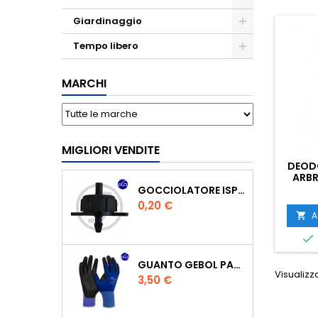
Giardinaggio
Tempo libero
MARCHI
MIGLIORI VENDITE
DEOD
ARBR
GOCCIOLATORE ISPEZIONABILE 4 L/H
Prezzo
0,20 €
A


GUANTO GEBOL PACIFIC - TG.10 709553 -
Visualizza
Prezzo
3,50 €