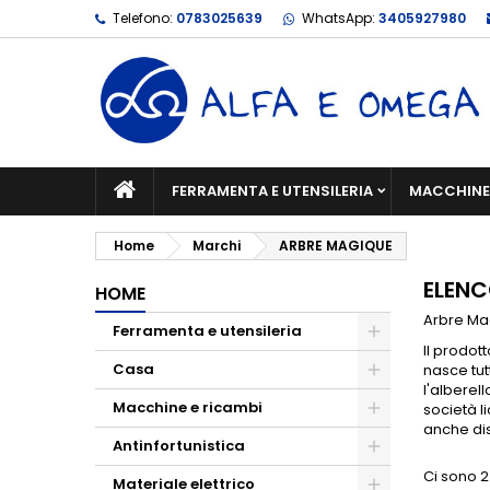
Telefono:
0783025639
WhatsApp:
3405927980
FERRAMENTA E UTENSILERIA
MACCHINE 
Home
Marchi
ARBRE MAGIQUE
ELENC
HOME
Arbre Ma
Ferramenta e utensileria
Il prodot
Casa
nasce tut
l'alberel
Macchine e ricambi
società li
anche dis
Antinfortunistica
Ci sono 2
Materiale elettrico