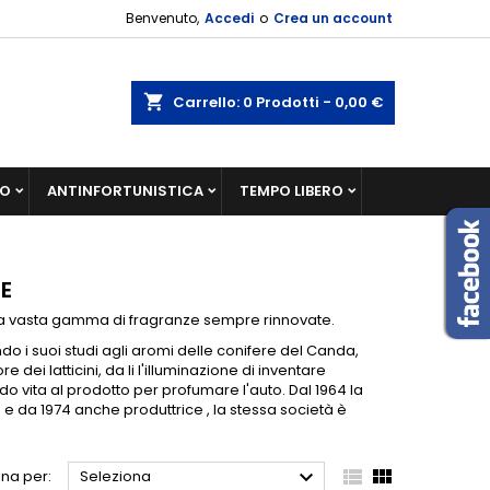
Benvenuto,
Accedi
o
Crea un account
shopping_cart
Carrello:
0
Prodotti - 0,00 €
IO
ANTINFORTUNISTICA
TEMPO LIBERO
E
na vasta gamma di fragranze sempre rinnovate.
 i suoi studi agli aromi delle conifere del Canda,
dei latticini, da li l'illuminazione di inventare
o vita al prodotto per profumare l'auto. Dal 1964 la
lia e da 1974 anche produttrice , la stessa società è



na per:
Seleziona