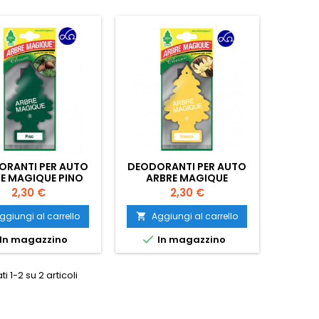
ORANTI PER AUTO
DEODORANTI PER AUTO
E MAGIQUE PINO
ARBRE MAGIQUE
VANIGLIA
Prezzo
Prezzo
2,30 €
2,30 €
ggiungi al carrello
Aggiungi al carrello


In magazzino
In magazzino
ti 1-2 su 2 articoli