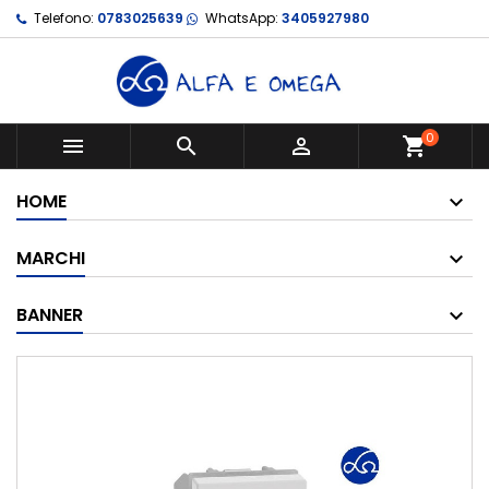
Telefono:
0783025639
WhatsApp:
3405927980
0



shopping_cart
HOME
MARCHI
BANNER