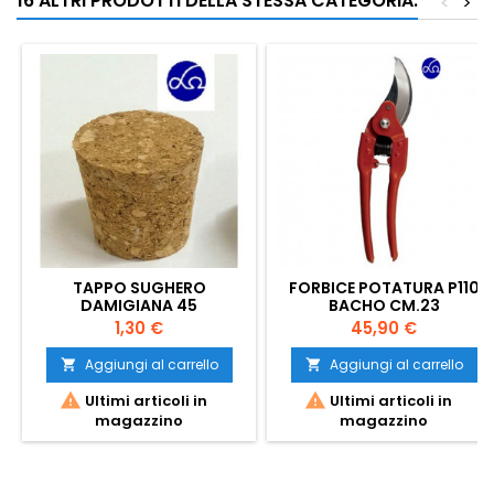
16 ALTRI PRODOTTI DELLA STESSA CATEGORIA:
<
>
TAPPO SUGHERO
FORBICE POTATURA P110
DAMIGIANA 45
BACHO CM.23
Prezzo
Prezzo
1,30 €
45,90 €
Aggiungi al carrello
Aggiungi al carrello




Ultimi articoli in
Ultimi articoli in
magazzino
magazzino