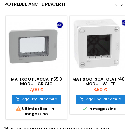
POTREBBE ANCHE PIACERTI
<
>
MATIXGO PLACCA IP55 3
MATIXGO-SCATOLA IP40 2
MODULI GRIGIO
MODULI WHITE
Prezzo
Prezzo
7,00 €
3,50 €
Aggiungi al carrello
Aggiungi al carrello




Ultimi articoli in
In magazzino
magazzino