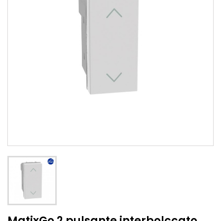
MatixGo 2 pulsante interbolccato