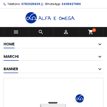
Telefono:
0783025639
WhatsApp:
3405927980
0



shopping_cart
HOME
MARCHI
BANNER