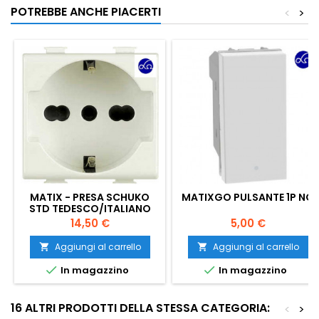
POTREBBE ANCHE PIACERTI
<
>
MATIX - PRESA SCHUKO
MATIXGO PULSANTE 1P NO
STD TEDESCO/ITALIANO
Prezzo
Prezzo
14,50 €
5,00 €
Aggiungi al carrello
Aggiungi al carrello




In magazzino
In magazzino
16 ALTRI PRODOTTI DELLA STESSA CATEGORIA:
<
>