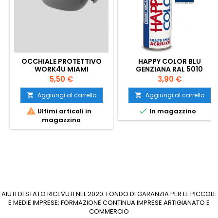
OCCHIALE PROTETTIVO
HAPPY COLOR BLU
WORK4U MIAMI
GENZIANA RAL 5010
Prezzo
Prezzo
5,50 €
3,90 €
Aggiungi al carrello
Aggiungi al carrello




Ultimi articoli in
In magazzino
magazzino
AIUTI DI STATO RICEVUTI NEL 2020: FONDO DI GARANZIA PER LE PICCOLE
E MEDIE IMPRESE; FORMAZIONE CONTINUA IMPRESE ARTIGIANATO E
COMMERCIO