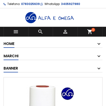
Telefono:
0783025639
WhatsApp:
3405927980
0



shopping_cart
HOME
MARCHI
BANNER