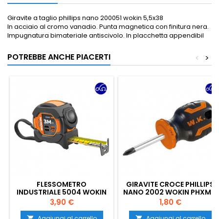
Giravite a taglio phillips nano 200051 wokin 5,5x38
In acciaio al cromo vanadio. Punta magnetica con finitura nera.
Impugnatura bimateriale antiscivolo. In placchetta appendibil
POTREBBE ANCHE PIACERTI
<
>
FLESSOMETRO
GIRAVITE CROCE PHILLIPS
INDUSTRIALE 5004 WOKIN
NANO 2002 WOKIN PHXMM
NASTRO MM 16 MT. 3
2X38 200261
Prezzo
Prezzo
3,90 €
1,80 €
Aggiungi al carrello
Aggiungi al carrello

