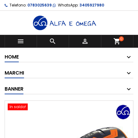
Telefono:
0783025639
WhatsApp:
3405927980
0



shopping_cart
HOME
MARCHI
BANNER
In saldo!