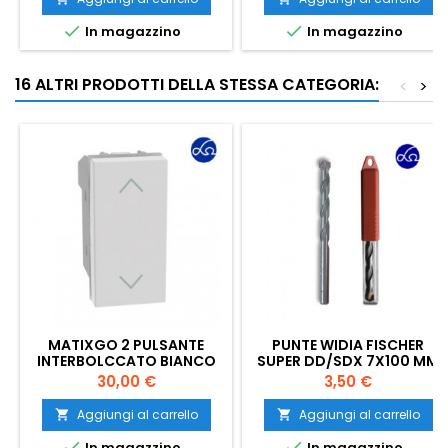


In magazzino
In magazzino
16 ALTRI PRODOTTI DELLA STESSA CATEGORIA:
<
>
MATIXGO 2 PULSANTE
PUNTE WIDIA FISCHER
INTERBOLCCATO BIANCO
SUPER DD/SDX 7X100 MM
Prezzo
Prezzo
30,00 €
3,50 €
Aggiungi al carrello
Aggiungi al carrello




In magazzino
In magazzino