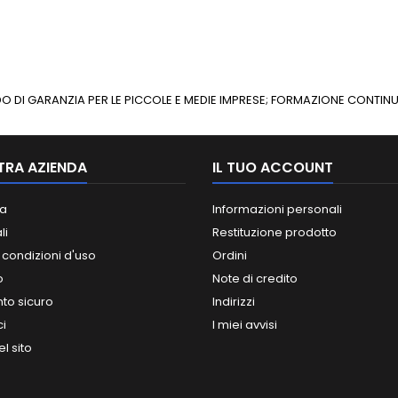
ONDO DI GARANZIA PER LE PICCOLE E MEDIE IMPRESE; FORMAZIONE CONT
TRA AZIENDA
IL TUO ACCOUNT
a
Informazioni personali
li
Restituzione prodotto
 condizioni d'uso
Ordini
o
Note di credito
o sicuro
Indirizzi
ci
I miei avvisi
l sito