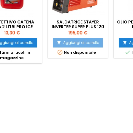
TETTIVO CATENA
SALDATRICE STAYER
OLIO P
2 LITRI PRO ICE
INVERTER SUPER PLUS 120
GE K
Prezzo
Prezzo
13,30 €
195,00 €
ggiungi al carrello
Aggiungi al carrello
Ag




ltimi articoli in
Non disponibile
I
magazzino