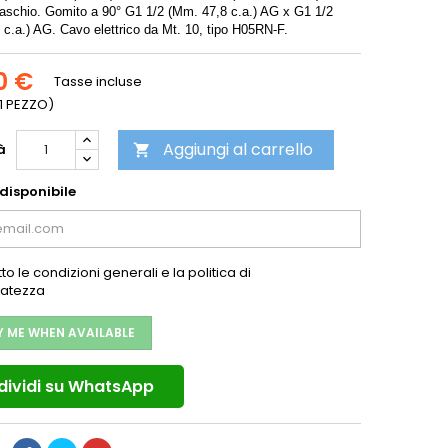
 maschio. Gomito a 90° G1
1/2 (Mm. 47,8 c.a.) AG x G1 1/2
 c.a.)
AG. Cavo elettrico da Mt. 10, tipo H05RN-F.
0 €
Tasse incluse
 1 PEZZO)
Aggiungi al carrello
à

disponibile
to le condizioni generali e la politica di
vatezza
Y ME WHEN AVAILABLE
ividi su WhatsApp