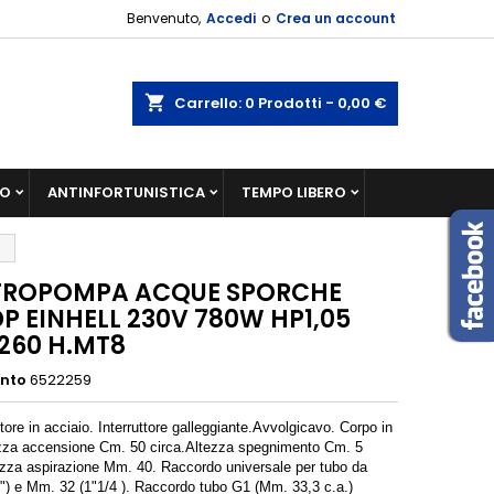
Benvenuto,
Accedi
o
Crea un account
shopping_cart
Carrello:
0
Prodotti - 0,00 €
IO
ANTINFORTUNISTICA
TEMPO LIBERO
8
TROPOMPA ACQUE SPORCHE
P EINHELL 230V 780W HP1,05
260 H.MT8
ento
6522259
ore in acciaio. Interruttore galleggiante.
Avvolgicavo. Corpo in
zza accensione Cm. 50 circa.
Altezza spegnimento Cm. 5
ezza
aspirazione Mm. 40. Raccordo universale per tubo
da
") e Mm. 32 (1"1/4 ). Raccordo tubo G1
(Mm. 33,3 c.a.)