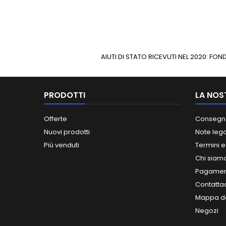
AIUTI DI STATO RICEVUTI NEL 2020: F
PRODOTTI
LA NOS
Offerte
Consegn
Nuovi prodotti
Note lega
Più venduti
Termini e
Chi siam
Pagament
Contatta
Mappa de
Negozi