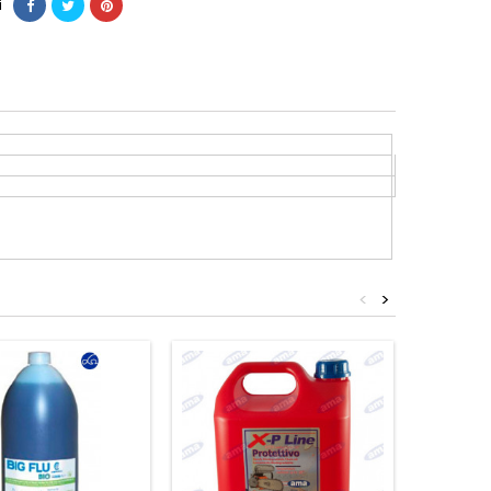
i
<
>