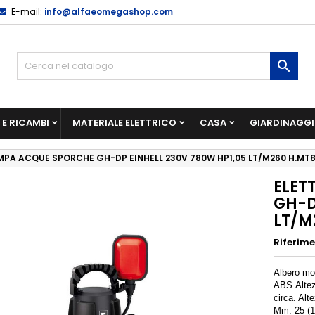
E-mail:
info@alfaeomegashop.com

E RICAMBI
MATERIALE ELETTRICO
CASA
GIARDINAGG
PA ACQUE SPORCHE GH-DP EINHELL 230V 780W HP1,05 LT/M260 H.MT
ELET
GH-D
LT/M
Riferim
Albero mot
ABS.
Alte
circa. Alt
Mm. 25 (1