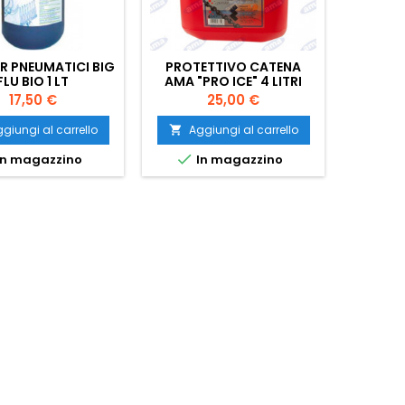
ER PNEUMATICI BIG
PROTETTIVO CATENA
GUAN
FLU BIO 1 LT
AMA "PRO ICE" 4 LITRI
SO
Prezzo
Prezzo
17,50 €
25,00 €
giungi al carrello
Aggiungi al carrello
Ag




n magazzino
In magazzino
Ult