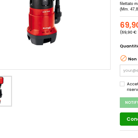
filettato
(Mm. 47,8
69,9
(69,90 €
Quantit

Non 
Accet
riser
NOTIF
Cond