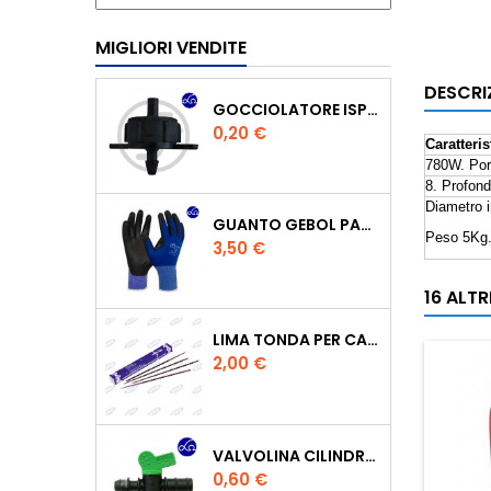
MIGLIORI VENDITE
DESCRI
GOCCIOLATORE ISPEZIONABILE 4 L/H
Prezzo
0,20 €
Caratteris
780W. Por
8. Profon
Diametro i
GUANTO GEBOL PACIFIC - TG.10 709553 -
Peso 5Kg
Prezzo
3,50 €
16 ALT
LIMA TONDA PER CATENA MOTOSEGA VALLORBE 3/16
Prezzo
2,00 €
VALVOLINA CILINDRO DI DERIVAZIONE CON PORTAGOMMA IN POLIPROPILENE- Ø MM.16
Prezzo
0,60 €