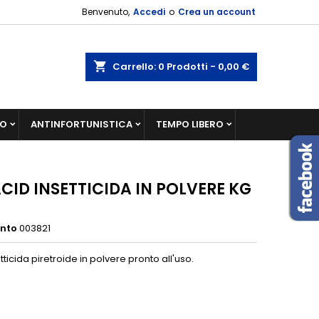
Benvenuto,
Accedi
o
Crea un account
shopping_cart
Carrello:
0
Prodotti - 0,00 €
IO
ANTINFORTUNISTICA
TEMPO LIBERO
CID INSETTICIDA IN POLVERE KG
ento
003821
ida piretroide in polvere pronto all'uso.