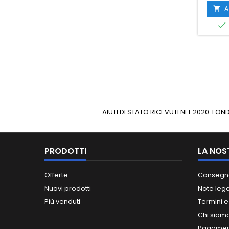
A


AIUTI DI STATO RICEVUTI NEL 2020: F
PRODOTTI
LA NOS
Offerte
Consegn
Nuovi prodotti
Note lega
Più venduti
Termini e
Chi siam
Pagament