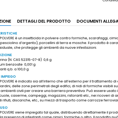
Condivid
ZIONE
DETTAGLI DEL PRODOTTO
DOCUMENTI ALLEGA
RISTICHE
OLVERE è un insetticida in polvere contro formiche, scarafaggi, cimici,
pesciolino d’argento), porcellini di terra e mosche. Il prodotto è ca
esiduale, che protegge gli ambienti da nuove infestazioni.
IZIONE
ina (N. CAS 52315-07-8) 0,6 g
um benzoate 0,001 g
nti q.b. a 100,0 g
 IMPIEGO
OLVERE è indicato sia all’interno che all’esterno per il trattamento di 
giardini, delle zone perimetrali degli edifici, di nidi di formiche visibili
 ambienti civili per creare una barriera preventiva. Può essere usato 
ole, caserme, campeggi, magazzini, ristoranti etc., nei ricoveri di animal
di rifiuti, discariche, etc., su mezzi di trasporto come carrozze ferrovi
’USO
OLVERE viene impiegato tal quale, distribuendo direttamente il prodott
la presenza di infestanti come cimici, formiche o altro. Il prodotto pu