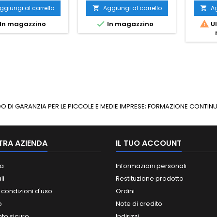
ggiungi al carrello
Aggiungi al carrello
Ag




In magazzino
In magazzino
Ul
ONDO DI GARANZIA PER LE PICCOLE E MEDIE IMPRESE; FORMAZIONE CONT
TRA AZIENDA
IL TUO ACCOUNT
a
Informazioni personali
li
Restituzione prodotto
 condizioni d'uso
Ordini
o
Note di credito
o sicuro
Indirizzi