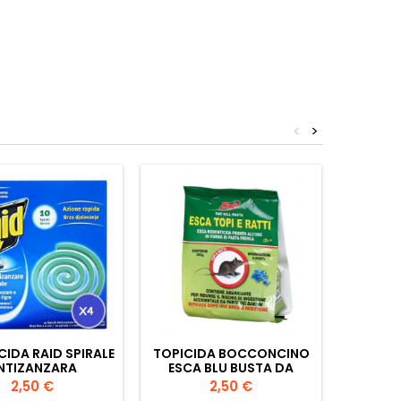
<
>
CIDA RAID SPIRALE
TOPICIDA BOCCONCINO
TRAP
NTIZANZARA
ESCA BLU BUSTA DA
CAT
150GR
PA
Prezzo
Prezzo
2,50 €
2,50 €