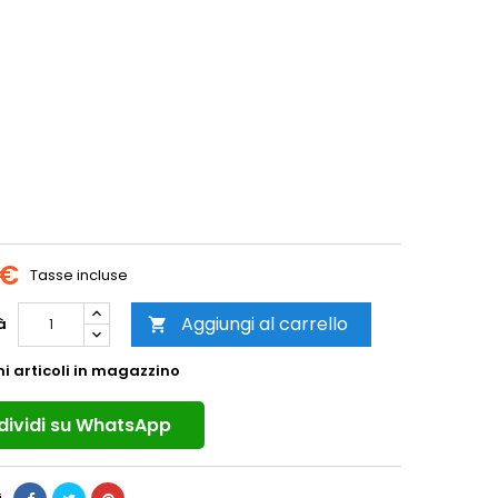
 €
Tasse incluse
Aggiungi al carrello
à

mi articoli in magazzino
ividi su WhatsApp