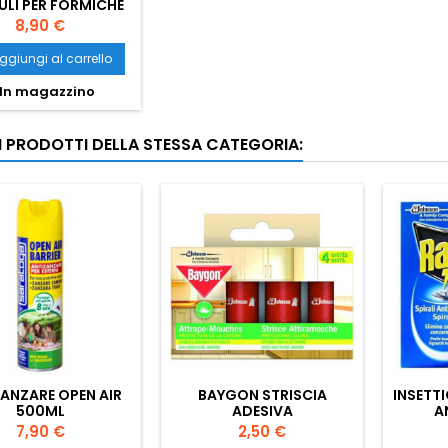
LI PER FORMICHE
250GR.
Prezzo
8,90 €
ggiungi al carrello
In magazzino
RI PRODOTTI DELLA STESSA CATEGORIA:
ANZARE OPEN AIR
BAYGON STRISCIA
INSETTI
500ML
ADESIVA
A
ACCHIAPPAMOSCHE 4
Prezzo
Prezzo
7,90 €
2,50 €
PEZZI