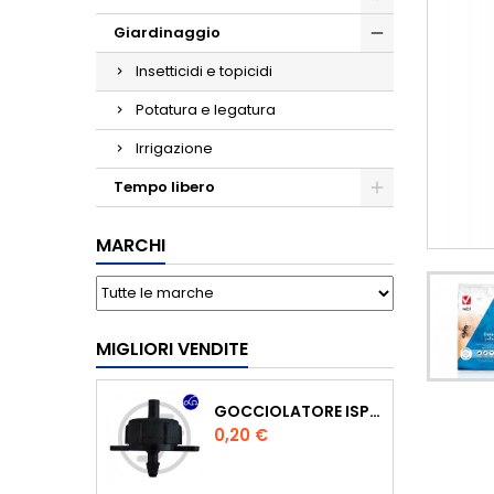
Giardinaggio
Insetticidi e topicidi
Potatura e legatura
Irrigazione
Tempo libero
MARCHI
MIGLIORI VENDITE
GOCCIOLATORE ISPEZIONABILE 4 L/H
Prezzo
0,20 €