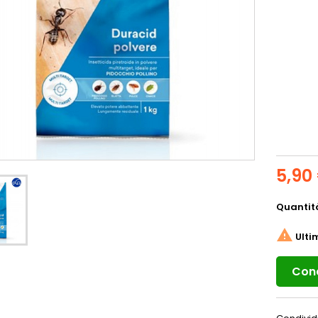
5,90
Quantit

Ulti
Cond