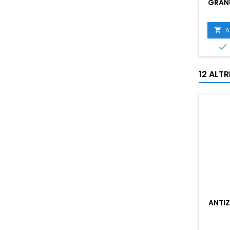
GRANU
A


12 ALT
ANTIZ