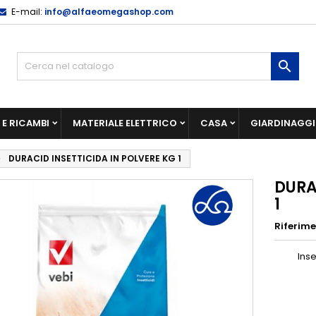
E-mail:
info@alfaeomegashop.com

E RICAMBI
MATERIALE ELETTRICO
CASA
GIARDINAGG
DURACID INSETTICIDA IN POLVERE KG 1
DURA
1
Riferim
Insettic