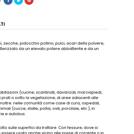
i
TI
 zecche, pidocchio pollino, pulci, acari della polvere,
ratterizzato da un elevato potere abbattente e da un
abitazioni (cucine, scantinati, davanzali, marciapiedi,
 sui prati o sotto la vegetazione, di aree adiacenti alle
inoltre: nelle comunità come case di cura, ospedali,
i (cucce, stalle, pollai, ovili, porcilaie, etc.), in
arie e autobus.
o sulle superfici da trattare. Con fessure, dove si
ò essere usato anche vicino alle prese di corrente o in