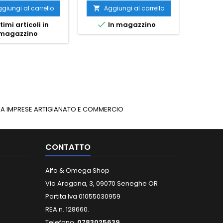
giungi al carrello
Aggiungi al carrello
Ag




timi articoli in
In magazzino
I
magazzino
INUA IMPRESE ARTIGIANATO E COMMERCIO
CONTATTO
Alfa & Omega Shop
Via Aragona, 3, 09070 Seneghe OR
Partita Iva 01055030959
REA n. 128660.
Telefono:
0783025639