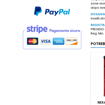
zone vici
dopo aver
DOSAGG
Insetti st
REGISTR
PRESIDIO
Reg. Min.
POTREB
NEXA