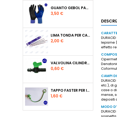
GUANTO GEBOL PACIFIC - TG.10 709553 -
Prezzo
3,50 €
DESCRI
CARATTE
LIMA TONDA PER CATENA MOTOSEGA VALLORBE 3/16
DURACID P
Prezzo
2,00 €
lepisme (
effetto r
COMPOS
Cipermetr
VALVOLINA CILINDRO DI DERIVAZIONE CON PORTAGOMMA IN POLIPROPILENE- Ø MM.16
Denatoni
Prezzo
0,60 €
Coformula
CAMPI DI
DURACID P
etc.), di 
case o di
TAPPO FASTER PER INNESTO RAPIDO FEMMINA DA 1/2" COLORE VERDE
mense, scu
Prezzo
1,60 €
depositi 
MODO D
DURACID P
sospetta 