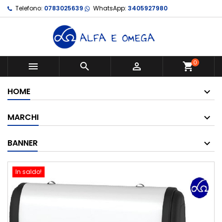
Telefono:
0783025639
WhatsApp:
3405927980
0



shopping_cart
HOME
MARCHI
BANNER
In saldo!