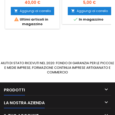
STARS MM 50 MT 100
Prezzo
Prezzo
40,00 €
5,00 €
Aggiungi al carrello
Aggiungi al carrello




Ultimi articoli in
In magazzino
magazzino
AIUTI DI STATO RICEVUTI NEL 2020: FONDO DI GARANZIA PER LE PICCOLE
E MEDIE IMPRESE; FORMAZIONE CONTINUA IMPRESE ARTIGIANATO E
COMMERCIO

PRODOTTI

LA NOSTRA AZIENDA