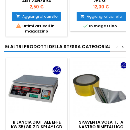
ANTIZANZARA
750ML.
Prezzo
Prezzo
2,50 €
12,00 €
Aggiungi al carrello
Aggiungi al carrello




Ultimi articoli in
In magazzino
magazzino
16 ALTRI PRODOTTI DELLA STESSA CATEGORIA:
<
>
BILANCIA DIGITALE EFFE
SPAVENTA VOLATILI A
KG.35/GR.2 DISPLAY LCD
NASTRO BIMETALLICO