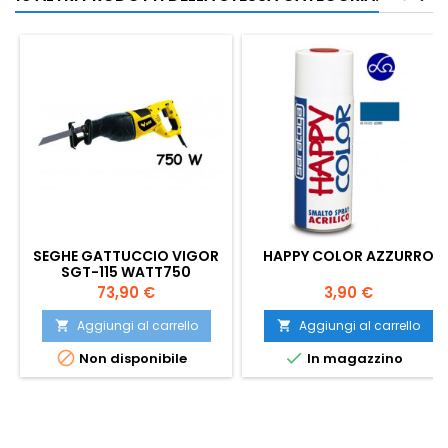
SEGHE GATTUCCIO VIGOR
HAPPY COLOR AZZURRO
SGT-115 WATT750
Prezzo
Prezzo
73,90 €
3,90 €
Aggiungi al carrello
Aggiungi al carrello




Non disponibile
In magazzino