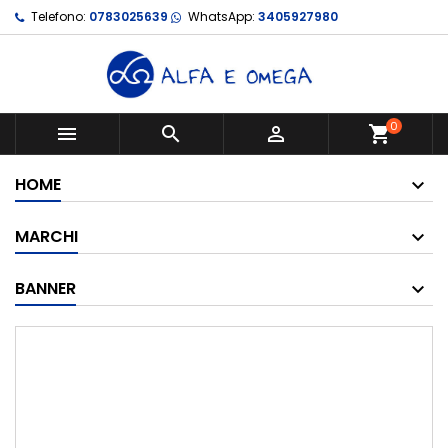
Telefono:
0783025639
WhatsApp:
3405927980
0



shopping_cart
HOME
MARCHI
BANNER