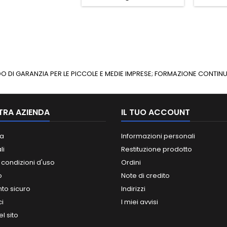
ONDO DI GARANZIA PER LE PICCOLE E MEDIE IMPRESE; FORMAZIONE CONT
TRA AZIENDA
IL TUO ACCOUNT
a
Informazioni personali
li
Restituzione prodotto
 condizioni d'uso
Ordini
o
Note di credito
o sicuro
Indirizzi
ci
I miei avvisi
l sito