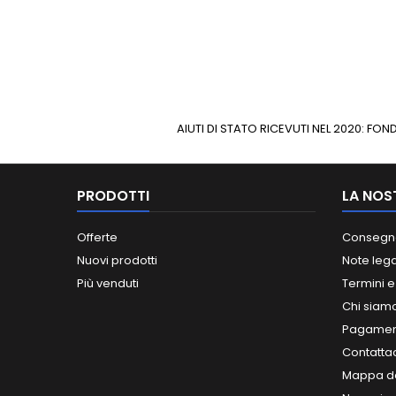
AIUTI DI STATO RICEVUTI NEL 2020: F
PRODOTTI
LA NOS
Offerte
Consegn
Nuovi prodotti
Note lega
Più venduti
Termini e
Chi siam
Pagament
Contatta
Mappa de