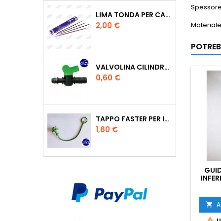
Spessor
LIMA TONDA PER CATENA MOTOSEGA VALLORBE 3/16
Prezzo
Materiale
2,00 €
POTREB
VALVOLINA CILINDRO DI DERIVAZIONE CON PORTAGOMMA IN POLIPROPILENE- Ø MM.16
Prezzo
0,60 €
TAPPO FASTER PER INNESTO RAPIDO FEMMINA DA 1/2" COLORE VERDE
Prezzo
1,60 €
GUI
INFER
FB9
A


U