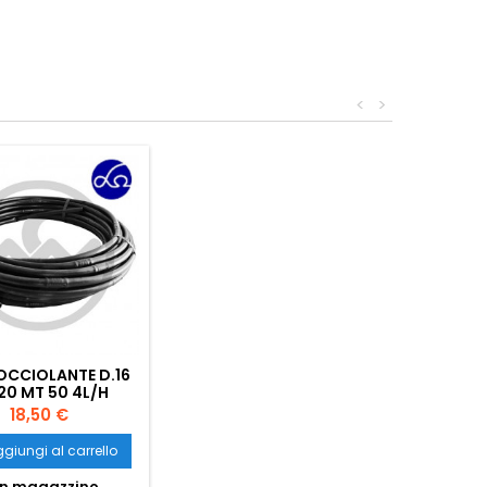
<
>
OCCIOLANTE D.16
0 MT 50 4L/H
Prezzo
18,50 €
giungi al carrello
n magazzino