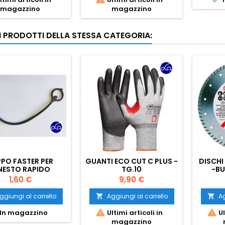
magazzino
magazzino
RI PRODOTTI DELLA STESSA CATEGORIA:
PO FASTER PER
GUANTI ECO CUT C PLUS -
DISCHI
NESTO RAPIDO
TG.10
-BU
A DA 1/2" COLORE
Prezzo
Prezzo
1,60 €
9,90 €
NERO
ggiungi al carrello
Aggiungi al carrello
Ag




In magazzino
Ultimi articoli in
Ul
magazzino