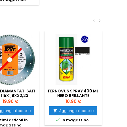
<
>
 DIAMANTATI SAIT
FERNOVUS SPRAY 400 ML
MULTIPR
 115X1,9X22,23
NERO BRILLANTE
POSTI 
Prezzo
Prezzo
19,90 €
10,90 €
giungi al carrello
Aggiungi al carrello
Ag




timi articoli in
In magazzino
I
magazzino