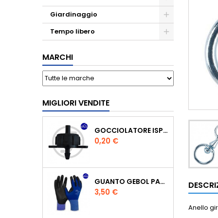
Giardinaggio
Tempo libero
MARCHI
MIGLIORI VENDITE
GOCCIOLATORE ISPEZIONABILE 4 L/H
Prezzo
0,20 €
GUANTO GEBOL PACIFIC - TG.10 709553 -
DESCRI
Prezzo
3,50 €
Anello gi