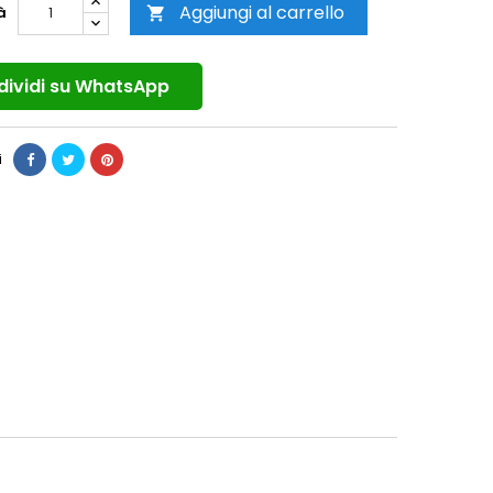
Aggiungi al carrello
à

ividi su WhatsApp
i