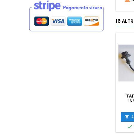
16 ALT
TAP
IN
FEMMIN
A

