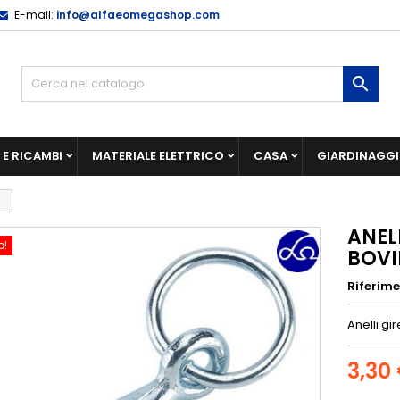
E-mail:
info@alfaeomegashop.com

E RICAMBI
MATERIALE ELETTRICO
CASA
GIARDINAGG
M
ANEL
o!
BOVI
Riferim
Anelli gi
3,30