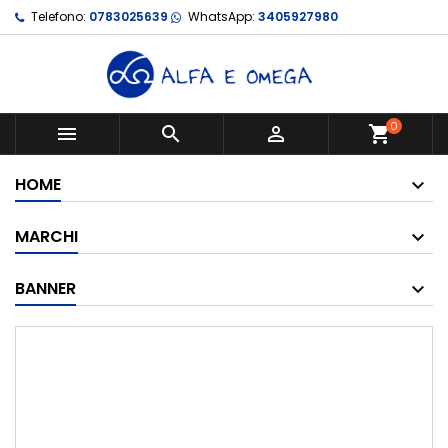
Telefono:
0783025639
WhatsApp:
3405927980
0



shopping_cart
HOME
MARCHI
BANNER