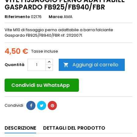
GASPARDO FB925/FB940/FBR
Riferimento
02176
Marca
AMA
Vite M10 di fissaggio perno adattabile a barra falciante
Gaspardo FB925/FB940/FBR rif. 21120071.
4,50 €
Tasse incluse
Aggiungi al carrello
Quantità

Condividi su WhatsApp
Condividi
DESCRIZIONE
DETTAGLI DEL PRODOTTO