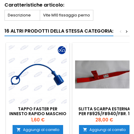
Caratteristiche articolo:
Descrizione
Vite M10 fissaggio perno
16 ALTRI PRODOTTI DELLA STESSA CATEGORIA:
<
>
TAPPO FASTER PER
SLITTA SCARPA ESTERNA
INNESTO RAPIDO MASCHIO
PER FB925/FB940/FBR. 1
DA 1/2" COLORE BLU
PEZZO
Prezzo
Prezzo
1,60 €
28,00 €
Aggiungi al carrello
Aggiungi al carrello

