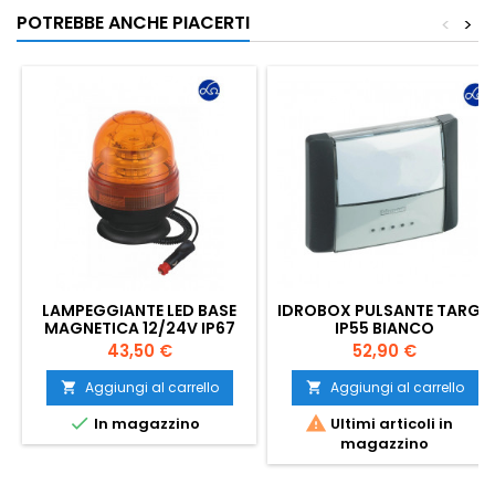
POTREBBE ANCHE PIACERTI
<
>
LAMPEGGIANTE LED BASE
IDROBOX PULSANTE TARGA
MAGNETICA 12/24V IP67
IP55 BIANCO
Prezzo
Prezzo
43,50 €
52,90 €
Aggiungi al carrello
Aggiungi al carrello




In magazzino
Ultimi articoli in
magazzino