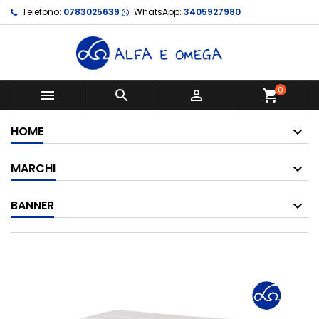
Telefono:
0783025639
WhatsApp:
3405927980
0



shopping_cart
HOME
MARCHI
BANNER