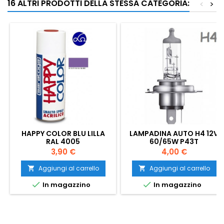
16 ALTRI PRODOTTI DELLA STESSA CATEGORIA:
<
>
HAPPY COLOR BLU LILLA
LAMPADINA AUTO H4 12V
RAL 4005
60/65W P43T
Prezzo
Prezzo
3,90 €
4,00 €
Aggiungi al carrello
Aggiungi al carrello




In magazzino
In magazzino