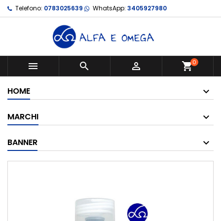
Telefono:
0783025639
WhatsApp:
3405927980
0



shopping_cart
HOME
MARCHI
BANNER