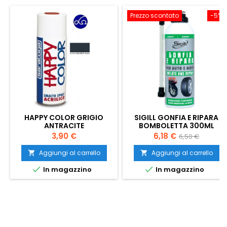
Prezzo scontato
-5%
HAPPY COLOR GRIGIO
SIGILL GONFIA E RIPARA
ANTRACITE
BOMBOLETTA 300ML
Prezzo
Prezzo
Prezzo
3,90 €
6,18 €
6,50 €
base
Aggiungi al carrello
Aggiungi al carrello




In magazzino
In magazzino