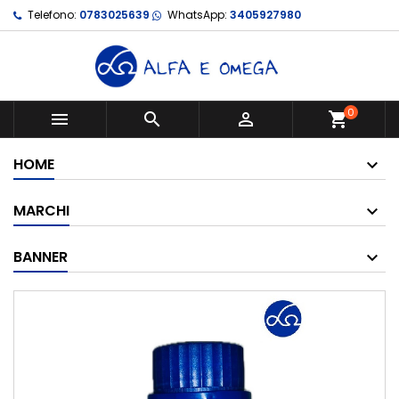
Telefono:
0783025639
WhatsApp:
3405927980
0



shopping_cart
HOME
MARCHI
BANNER