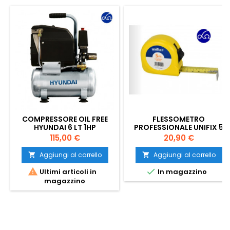
COMPRESSORE OIL FREE
FLESSOMETRO
HYUNDAI 6 LT 1HP
PROFESSIONALE UNIFIX 5
MT.
Prezzo
Prezzo
115,00 €
20,90 €
Aggiungi al carrello
Aggiungi al carrello




Ultimi articoli in
In magazzino
magazzino