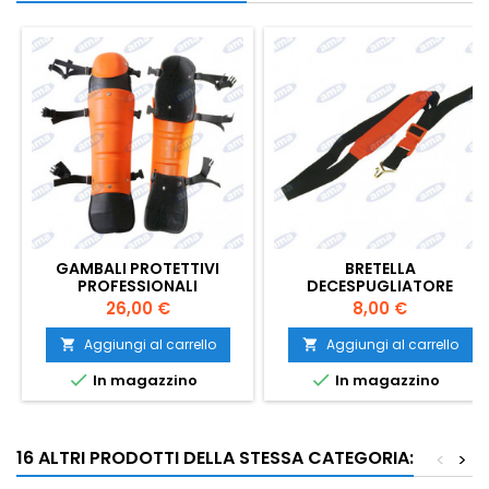
GAMBALI PROTETTIVI
BRETELLA
PROFESSIONALI
DECESPUGLIATORE
DIAGONALE
Prezzo
Prezzo
26,00 €
8,00 €
Aggiungi al carrello
Aggiungi al carrello




In magazzino
In magazzino
16 ALTRI PRODOTTI DELLA STESSA CATEGORIA:
<
>