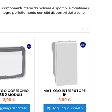
i componenti interni da polvere e sporco, e mantiene il
ntegra perfettamente con altri dispositivi della serie
<
>
XGO COPERCHIO
MATIXGO INTERRUTORE
P55 2 MODULI
1P
Prezzo
Prezzo
3,90 €
3,90 €
giungi al carrello
Aggiungi al carrello
