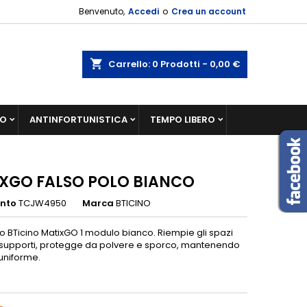
Benvenuto,
Accedi
o
Crea un account
shopping_cart
Carrello:
0
Prodotti - 0,00 €
IO
ANTINFORTUNISTICA
TEMPO LIBERO
XGO FALSO POLO BIANCO
ento
TCJW4950
Marca
BTICINO
o BTicino MatixGO 1 modulo bianco. Riempie gli spazi
i supporti, protegge da polvere e sporco, mantenendo
uniforme.