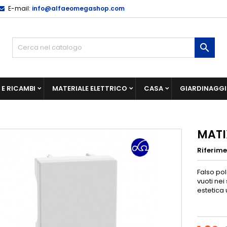
E-mail:
info@alfaeomegashop.com

E RICAMBI
MATERIALE ELETTRICO
CASA
GIARDINAGG
MATI
Riferim
Falso pol
vuoti ne
estetica 