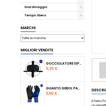
Giardinaggio
Tempo libero
MARCHI
MIGLIORI VENDITE
GOCCIOLATORE ISPEZIONABILE 4 L/H
Prezzo
0,20 €
GUANTO GEBOL PACIFIC - TG.10 709553 -
DESCRI
Prezzo
3,50 €
Il Falso 
un aspett