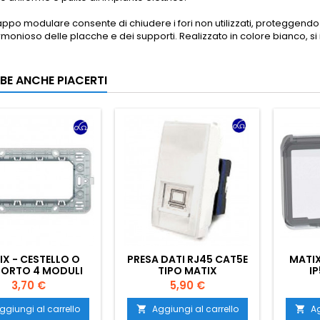
ppo modulare consente di chiudere i fori non utilizzati, proteggendo 
monioso delle placche e dei supporti. Realizzato in colore bianco, si i
BE ANCHE PIACERTI
X - CESTELLO O
PRESA DATI RJ45 CAT5E
MATI
ORTO 4 MODULI
TIPO MATIX
I
Prezzo
Prezzo
3,70 €
5,90 €
ggiungi al carrello
Aggiungi al carrello
Ag

