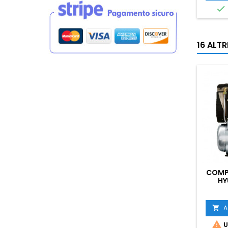

16 ALT
COMPR
HY
A


U