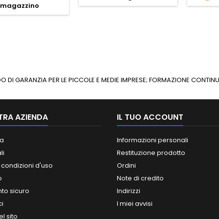
magazzino
ONDO DI GARANZIA PER LE PICCOLE E MEDIE IMPRESE; FORMAZIONE CONT
TRA AZIENDA
IL TUO ACCOUNT
a
Informazioni personali
li
Restituzione prodotto
 condizioni d'uso
Ordini
o
Note di credito
o sicuro
Indirizzi
ci
I miei avvisi
l sito