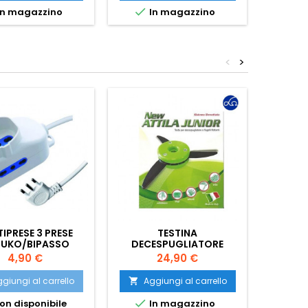

n magazzino
In magazzino
<
>
IPRESE 3 PRESE
TESTINA
DECES
UKO/BIPASSO
DECESPUGLIATORE
BIANCO 16A
ATTILA JUNIOR
Prezzo
Prezzo
4,90 €
24,90 €
giungi al carrello
Aggiungi al carrello
Ag




on disponibile
In magazzino
Ult