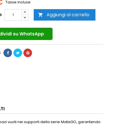
€
Tasse incluse
Aggiungi al carrello
à

ividi su WhatsApp
i
TI
spazi vuoti nei supporti della serie MatixGO, garantendo