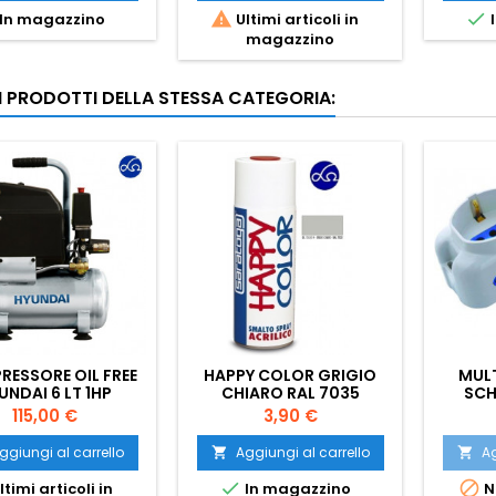


In magazzino
Ultimi articoli in
I
magazzino
RI PRODOTTI DELLA STESSA CATEGORIA:
ESSORE OIL FREE
HAPPY COLOR GRIGIO
MULT
UNDAI 6 LT 1HP
CHIARO RAL 7035
SCH
Prezzo
Prezzo
115,00 €
3,90 €
ggiungi al carrello
Aggiungi al carrello
Ag




ltimi articoli in
In magazzino
N