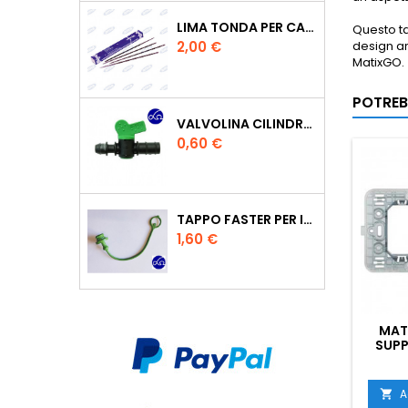
LIMA TONDA PER CATENA MOTOSEGA VALLORBE 3/16
Questo ta
Prezzo
design ar
2,00 €
MatixGO.
POTREB
VALVOLINA CILINDRO DI DERIVAZIONE CON PORTAGOMMA IN POLIPROPILENE- Ø MM.16
Prezzo
0,60 €
TAPPO FASTER PER INNESTO RAPIDO FEMMINA DA 1/2" COLORE VERDE
Prezzo
1,60 €
MATI
SUPP
A
