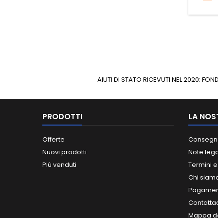
AIUTI DI STATO RICEVUTI NEL 2020: F
PRODOTTI
LA NOS
Offerte
Consegn
Nuovi prodotti
Note lega
Più venduti
Termini e
Chi siam
Pagament
Contatta
Mappa de