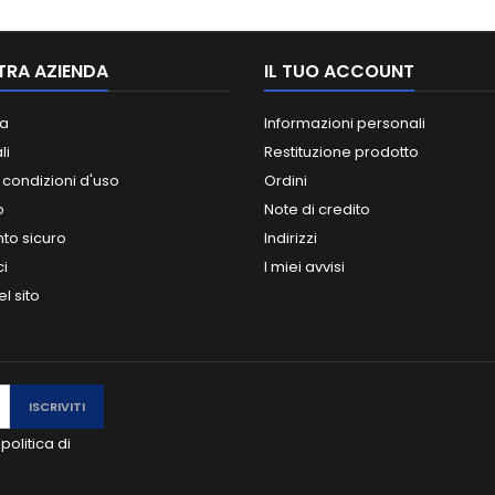
TRA AZIENDA
IL TUO ACCOUNT
a
Informazioni personali
li
Restituzione prodotto
 condizioni d'uso
Ordini
o
Note di credito
o sicuro
Indirizzi
ci
I miei avvisi
l sito
politica di