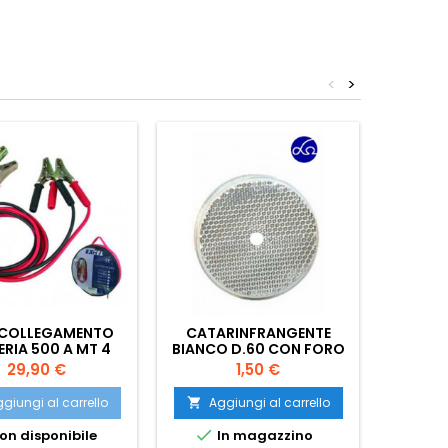
<
>
 COLLEGAMENTO
CATARINFRANGENTE
LAMPA
ERIA 500 A MT 4
BIANCO D.60 CON FORO
Prezzo
Prezzo
29,90 €
1,50 €
giungi al carrello
Aggiungi al carrello
Ag




on disponibile
In magazzino
I