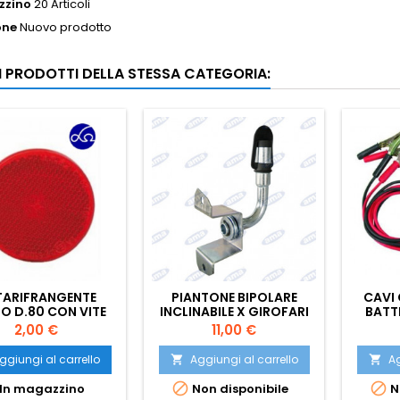
zzino
20 Articoli
one
Nuovo prodotto
RI PRODOTTI DELLA STESSA CATEGORIA:
ARIFRANGENTE
PIANTONE BIPOLARE
CAVI
O D.80 CON VITE
INCLINABILE X GIROFARI
BATT
Prezzo
Prezzo
2,00 €
11,00 €
ggiungi al carrello
Aggiungi al carrello
Ag




In magazzino
Non disponibile
N