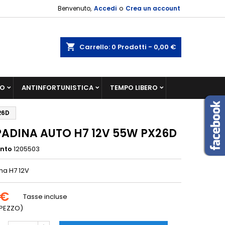
Benvenuto,
Accedi
o
Crea un account
shopping_cart
Carrello:
0
Prodotti - 0,00 €
IO
ANTINFORTUNISTICA
TEMPO LIBERO
26D
ADINA AUTO H7 12V 55W PX26D
ento
1205503
a H7 12V
 €
Tasse incluse
1 PEZZO)