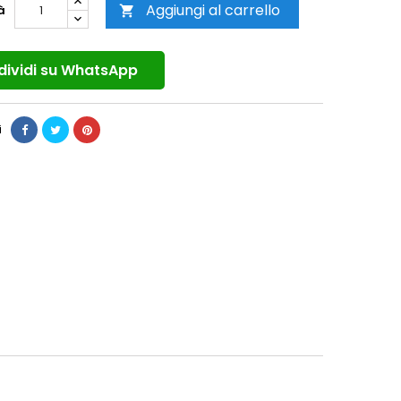
Aggiungi al carrello
à

ividi su WhatsApp
i