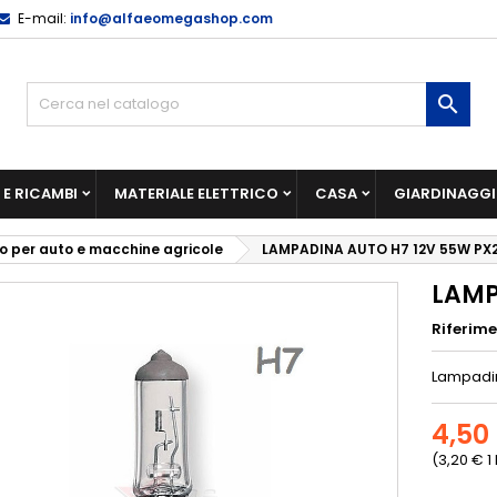
E-mail:
info@alfaeomegashop.com

E RICAMBI
MATERIALE ELETTRICO
CASA
GIARDINAGG
co per auto e macchine agricole
LAMPADINA AUTO H7 12V 55W PX
LAMP
Riferim
Lampadin
4,50
(3,20 € 