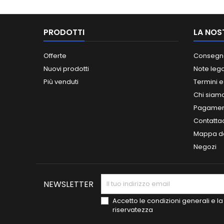
PRODOTTI
LA NOS
Offerte
Consegn
Nuovi prodotti
Note lega
Più venduti
Termini e
Chi siam
Pagament
Contatta
Mappa de
Negozi
NEWSLETTER
Accetto le condizioni generali e la 
riservatezza