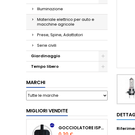
Illuminazione
Materiale elettrico per auto e
macchine agricole
Prese, Spine, Adattatori
Serie civili
Giardinaggio
Tempo libero
MARCHI
MIGLIORI VENDITE
DETTAG
GOCCIOLATORE ISPEZIONABILE 4 L/H
Riferime
Prezzo
0,20 €