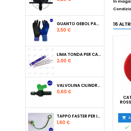
In maga
Condizi
16 ALT
GUANTO GEBOL PACIFIC - TG.10 709553 -
Prezzo
3,50 €
LIMA TONDA PER CATENA MOTOSEGA VALLORBE 3/16
Prezzo
2,00 €
VALVOLINA CILINDRO DI DERIVAZIONE CON PORTAGOMMA IN POLIPROPILENE- Ø MM.16
Prezzo
0,60 €
CAT
ROSS
TAPPO FASTER PER INNESTO RAPIDO FEMMINA DA 1/2" COLORE VERDE
A

Prezzo
1,60 €
