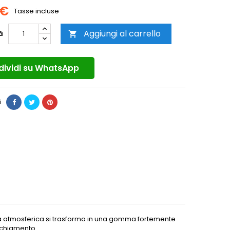
 €
Tasse incluse
Aggiungi al carrello
à

ividi su WhatsApp
i
tà atmosferica si trasforma in una gomma fortemente
ecchiamento.