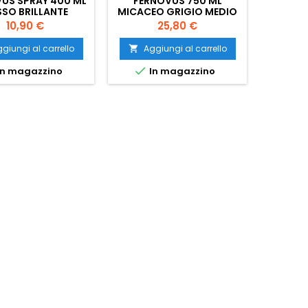
US SPRAY 400 ML
FERNOVUS 750 ML
MASTI
SO BRILLANTE
MICACEO GRIGIO MEDIO
G
ANTICO
Prezzo
Prezzo
10,90 €
25,80 €
giungi al carrello
Aggiungi al carrello
Ag




n magazzino
In magazzino
Ult