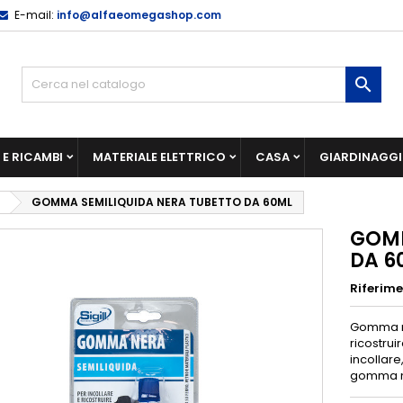
E-mail:
info@alfaeomegashop.com

E RICAMBI
MATERIALE ELETTRICO
CASA
GIARDINAGG
GOMMA SEMILIQUIDA NERA TUBETTO DA 60ML
GOMM
DA 6
Riferim
Gomma ne
ricostrui
incollare,
gomma na