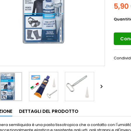
5,90
Quantit
Cond
Condivid

ZIONE
DETTAGLI DEL PRODOTTO
ra semiliquida è una pasta tissotropica che a contatto con l'umidi
eccezionalmente elastica e resistente agli urti, agli strappi e all'inv