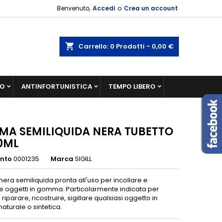
Benvenuto,
Accedi
o
Crea un account
shopping_cart
Carrello:
0
Prodotti - 0,00 €
IO
ANTINFORTUNISTICA
TEMPO LIBERO
A SEMILIQUIDA NERA TUBETTO
0ML
ento
0001235
Marca
SIGILL
ra semiliquida pronta all'uso per incollare e
re oggetti in gomma. Particolarmente indicata per
 riparare, ricostruire, sigillare qualsiasi oggetto in
turale o sintetica.