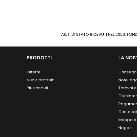
AIUTI DI STATO RICEVUTI NEL 2020: F
PRODOTTI
LA NOS
Offerte
Consegn
Nuovi prodotti
Note lega
Più venduti
Termini e
Chi siam
Pagament
Contatta
Mappa de
Negozi