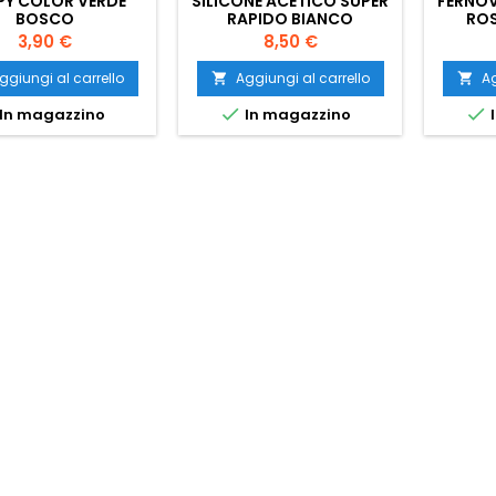
PY COLOR VERDE
SILICONE ACETICO SUPER
FERNOV
BOSCO
RAPIDO BIANCO
ROS
Prezzo
Prezzo
3,90 €
8,50 €
ggiungi al carrello
Aggiungi al carrello
Ag




In magazzino
In magazzino
I