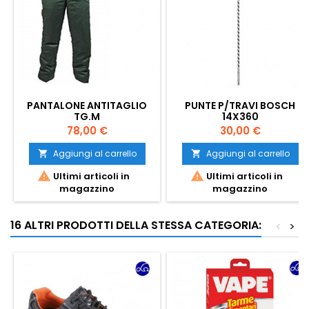
PANTALONE ANTITAGLIO
PUNTE P/TRAVI BOSCH
TG.M
14X360
Prezzo
Prezzo
78,00 €
30,00 €
Aggiungi al carrello
Aggiungi al carrello




Ultimi articoli in
Ultimi articoli in
magazzino
magazzino
16 ALTRI PRODOTTI DELLA STESSA CATEGORIA:
<
>