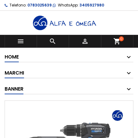
Telefono:
0783025639
WhatsApp:
3405927980
0



shopping_cart
HOME
MARCHI
BANNER