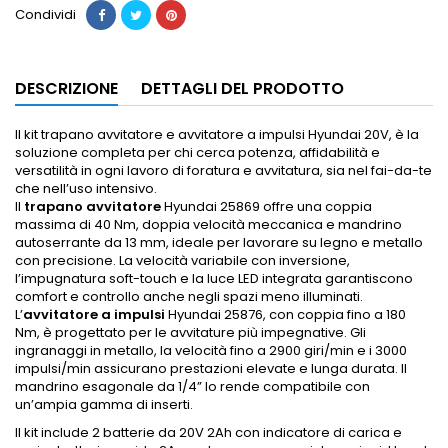
Condividi
DESCRIZIONE
DETTAGLI DEL PRODOTTO
Il kit trapano avvitatore e avvitatore a impulsi Hyundai 20V, è la
soluzione completa per chi cerca potenza, affidabilità e
versatilità in ogni lavoro di foratura e avvitatura, sia nel fai-da-te
che nell’uso intensivo.
Il
trapano avvitatore
Hyundai 25869 offre una coppia
massima di 40 Nm, doppia velocità meccanica e mandrino
autoserrante da 13 mm, ideale per lavorare su legno e metallo
con precisione. La velocità variabile con inversione,
l’impugnatura soft-touch e la luce LED integrata garantiscono
comfort e controllo anche negli spazi meno illuminati.
L’
avvitatore a impulsi
Hyundai 25876, con coppia fino a 180
Nm, è progettato per le avvitature più impegnative. Gli
ingranaggi in metallo, la velocità fino a 2900 giri/min e i 3000
impulsi/min assicurano prestazioni elevate e lunga durata. Il
mandrino esagonale da 1/4” lo rende compatibile con
un’ampia gamma di inserti.
Il kit include 2 batterie da 20V 2Ah con indicatore di carica e