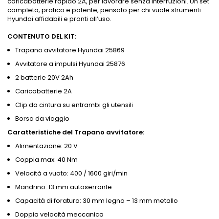
caricabatterie rapido 2A, per lavorare senza interruzioni. Un set
completo, pratico e potente, pensato per chi vuole strumenti
Hyundai affidabili e pronti all’uso.
CONTENUTO DEL KIT:
Trapano avvitatore Hyundai 25869
Avvitatore a impulsi Hyundai 25876
2 batterie 20V 2Ah
Caricabatterie 2A
Clip da cintura su entrambi gli utensili
Borsa da viaggio
Caratteristiche del Trapano avvitatore:
Alimentazione: 20 V
Coppia max: 40 Nm
Velocità a vuoto: 400 / 1600 giri/min
Mandrino: 13 mm autoserrante
Capacità di foratura: 30 mm legno – 13 mm metallo
Doppia velocità meccanica