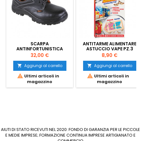
SCARPA
ANTITARME ALIMENTARE
ANTINFORTUNISTICA
ASTUCCIO VAPE PZ.3
BASSA BETA S3 N.40
Prezzo
Prezzo
32,00 €
8,90 €
Aggiungi al carrello
Aggiungi al carrello




Ultimi articoli in
Ultimi articoli in
magazzino
magazzino
AIUTI DI STATO RICEVUTI NEL 2020: FONDO DI GARANZIA PER LE PICCOLE
E MEDIE IMPRESE; FORMAZIONE CONTINUA IMPRESE ARTIGIANATO E
COMMERCIO